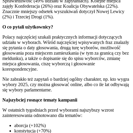
Sprawiedliwość (49% udziału w zapytaniach). Kolejne miejsca
zajęły Konfederacja (26%) oraz Koalicja Obywatelska (22%).
Znacznie mniejszy odsetek wyszukiwań dotyczył Nowej Lewicy
(2%) i Trzeciej Drogi (1%).
O co pytali użytkownicy?
Polacy najczęściej szukali praktycznych informacji dotyczących
udziału w wyborach. Wśród najczęściej wpisywanych fraz znalazły
się pytania o daty głosowania, drugą turę wyborów, możliwość
głosowania poza miejscem zamieszkania (w tym za granicą czy bez
meldunku), a także o dopisanie się do spisu wyborców, zmianę
miejsca głosowania, ciszę wyborczą i głosowanie
korespondencyjne.
Nie zabrakło też zapytań o bardziej ogólny charakter, np. kto wygra
wybory 2025, czy można głosować online, albo co ile lat odbywają
się wybory parlamentarne.
Najszybciej rosnące tematy kampanii
W ostatnich tygodniach przed wyborami najszybszy wzrost
zainteresowania odnotowano dla tematów:
aborcja (+102%)
konstytucja (+70%)