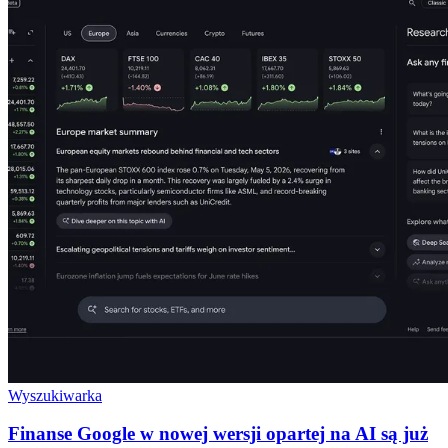
Wyszukiwarka
Finanse Google w nowej wersji opartej na AI są już