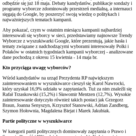
odbędzie się już 18 maja. Debaty kandydatów, publikacje sondaży i
programy wyborcze zdominowały przestrzeń medialną, a internauci
sięgają do Google, by poszerzyć swoją wiedzę o politykach i
najważniejszych tematach kampanii.
Aby pokazać, czym w ostatnim miesiącu kampanii najbardziej
interesowali się wyborcy w sieci, przedstawiamy najnowsze Trendy
Wyborcze z wyszukiwarki Google, które prezentują, jakie hasła i
tematy związane z nadchodzącymi wyborami interesowały Polki i
Polaków w ostatnich tygodniach kampanii wyborczej - analizowane
dane pochodzą z okresu 15 kwietnia - 14 maja br.
Kto przyciąga uwagę wyborców?
Wśród kandydatów na urząd Prezydenta RP największym
zainteresowaniem w wyszukiwarce cieszył się Karol Nawrocki,
który uzyskał 16,9% udziału w zapytaniach. Tuż za nim znaleźli się
Rafał Trzaskowski (15,2%) i Sławomir Mentzen (12,7%). Wysokie
zainteresowanie dotyczyło również takich postaci jak Grzegorz
Braun, Joanna Senyszyn, Krzysztof Stanowski, Adrian Zandberg,
Szymon Hołownia, Magdalena Biejat i Marek Jakubiak.
Partie polityczne w wyszukiwarce
W kategorii partii politycznych dominowały zapytania o Prawo i