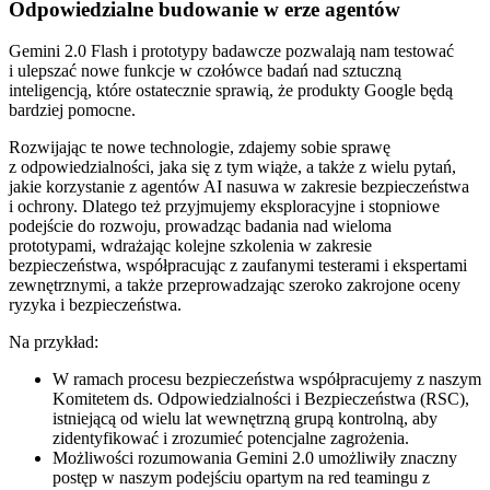
Odpowiedzialne budowanie w erze agentów
Gemini 2.0 Flash i prototypy badawcze pozwalają nam testować
i ulepszać nowe funkcje w czołówce badań nad sztuczną
inteligencją, które ostatecznie sprawią, że produkty Google będą
bardziej pomocne.
Rozwijając te nowe technologie, zdajemy sobie sprawę
z odpowiedzialności, jaka się z tym wiąże, a także z wielu pytań,
jakie korzystanie z agentów AI nasuwa w zakresie bezpieczeństwa
i ochrony. Dlatego też przyjmujemy eksploracyjne i stopniowe
podejście do rozwoju, prowadząc badania nad wieloma
prototypami, wdrażając kolejne szkolenia w zakresie
bezpieczeństwa, współpracując z zaufanymi testerami i ekspertami
zewnętrznymi, a także przeprowadzając szeroko zakrojone oceny
ryzyka i bezpieczeństwa.
Na przykład:
W ramach procesu bezpieczeństwa współpracujemy z naszym
Komitetem ds. Odpowiedzialności i Bezpieczeństwa (RSC),
istniejącą od wielu lat wewnętrzną grupą kontrolną, aby
zidentyfikować i zrozumieć potencjalne zagrożenia.
Możliwości rozumowania Gemini 2.0 umożliwiły znaczny
postęp w naszym podejściu opartym na red teamingu z