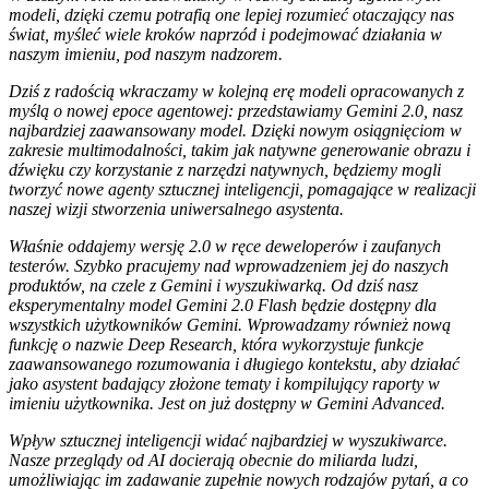
modeli, dzięki czemu potrafią one lepiej rozumieć otaczający nas
świat, myśleć wiele kroków naprzód i podejmować działania w
naszym imieniu, pod naszym nadzorem.
Dziś z radością wkraczamy w kolejną erę modeli opracowanych z
myślą o nowej epoce agentowej: przedstawiamy Gemini 2.0, nasz
najbardziej zaawansowany model. Dzięki nowym osiągnięciom w
zakresie multimodalności, takim jak natywne generowanie obrazu i
dźwięku czy korzystanie z narzędzi natywnych, będziemy mogli
tworzyć nowe agenty sztucznej inteligencji, pomagające w realizacji
naszej wizji stworzenia uniwersalnego asystenta.
Właśnie oddajemy wersję 2.0 w ręce deweloperów i zaufanych
testerów. Szybko pracujemy nad wprowadzeniem jej do naszych
produktów, na czele z Gemini i wyszukiwarką. Od dziś nasz
eksperymentalny model Gemini 2.0 Flash będzie dostępny dla
wszystkich użytkowników Gemini. Wprowadzamy również nową
funkcję o nazwie Deep Research, która wykorzystuje funkcje
zaawansowanego rozumowania i długiego kontekstu, aby działać
jako asystent badający złożone tematy i kompilujący raporty w
imieniu użytkownika. Jest on już dostępny w Gemini Advanced.
Wpływ sztucznej inteligencji widać najbardziej w wyszukiwarce.
Nasze przeglądy od AI docierają obecnie do miliarda ludzi,
umożliwiając im zadawanie zupełnie nowych rodzajów pytań, a co