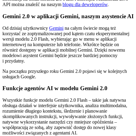
API można znaleźć na naszym
blogu dla deweloperów
.
Gemini 2.0 w aplikacji Gemini, naszym asystencie AI
Od dzisiaj użytkownicy
Gemini
na całym świecie mogą też
korzystać ze zoptymalizowanej pod kątem czatu eksperymentalnej
wersji modelu 2.0 Flash, wybierając go w menu w aplikacji
internetowej na komputerze lub telefonie. Wkrótce będzie on
również dostępny w aplikacji mobilnej Gemini. Dzięki nowemu
modelowi asystent Gemini będzie jeszcze bardziej pomocny
i przydatny.
Na początku przyszłego roku Gemini 2.0 pojawi się w kolejnych
usługach Google.
Funkcje agentów AI w modelu Gemini 2.0
Wszystkie funkcje modelu Gemini 2.0 Flash – takie jak natywna
obsługa działań w interfejsie użytkownika, analiza multimodalna,
rozumienie długiego kontekstu, śledzenie i planowanie
skomplikowanych instrukcji, wywoływanie złożonych funkcji,
natywne wykorzystanie narzędzi czy mniejsze opóźnienia –
współpracują ze sobą, aby zapewnić dostęp do nowej klasy
możliwości związanych z agentami AI.