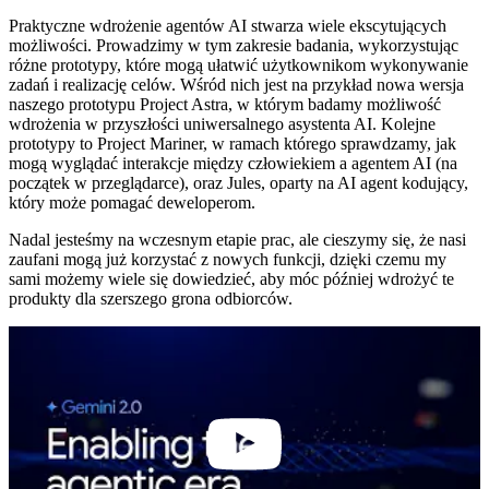
Praktyczne wdrożenie agentów AI stwarza wiele ekscytujących
możliwości. Prowadzimy w tym zakresie badania, wykorzystując
różne prototypy, które mogą ułatwić użytkownikom wykonywanie
zadań i realizację celów. Wśród nich jest na przykład nowa wersja
naszego prototypu Project Astra, w którym badamy możliwość
wdrożenia w przyszłości uniwersalnego asystenta AI. Kolejne
prototypy to Project Mariner, w ramach którego sprawdzamy, jak
mogą wyglądać interakcje między człowiekiem a agentem AI (na
początek w przeglądarce), oraz Jules, oparty na AI agent kodujący,
który może pomagać deweloperom.
Nadal jesteśmy na wczesnym etapie prac, ale cieszymy się, że nasi
zaufani mogą już korzystać z nowych funkcji, dzięki czemu my
sami możemy wiele się dowiedzieć, aby móc później wdrożyć te
produkty dla szerszego grona odbiorców.