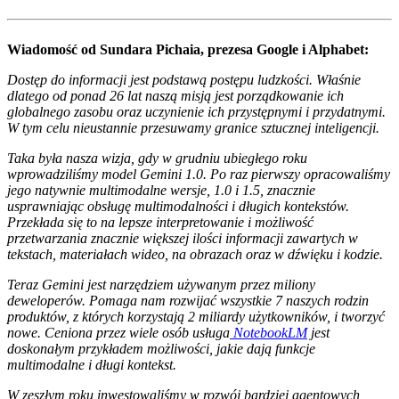
Wiadomość od Sundara Pichaia, prezesa Google i Alphabet:
Dostęp do informacji jest podstawą postępu ludzkości. Właśnie
dlatego od ponad 26 lat naszą misją jest porządkowanie ich
globalnego zasobu oraz uczynienie ich przystępnymi i przydatnymi.
W tym celu nieustannie przesuwamy granice sztucznej inteligencji.
Taka była nasza wizja, gdy w grudniu ubiegłego roku
wprowadziliśmy model Gemini 1.0. Po raz pierwszy opracowaliśmy
jego natywnie multimodalne wersje, 1.0 i 1.5, znacznie
usprawniając obsługę multimodalności i długich kontekstów.
Przekłada się to na lepsze interpretowanie i możliwość
przetwarzania znacznie większej ilości informacji zawartych w
tekstach, materiałach wideo, na obrazach oraz w dźwięku i kodzie.
Teraz Gemini jest narzędziem używanym przez miliony
deweloperów. Pomaga nam rozwijać wszystkie 7 naszych rodzin
produktów, z których korzystają 2 miliardy użytkowników, i tworzyć
nowe. Ceniona przez wiele osób usługa
NotebookLM
jest
doskonałym przykładem możliwości, jakie dają funkcje
multimodalne i długi kontekst.
W zeszłym roku inwestowaliśmy w rozwój bardziej agentowych