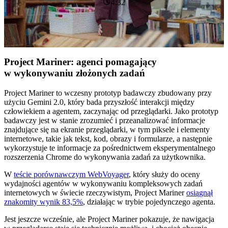
4:32
Project Mariner: agenci pomagający
w wykonywaniu złożonych zadań
Project Mariner to wczesny prototyp badawczy zbudowany przy
użyciu Gemini 2.0, który bada przyszłość interakcji między
człowiekiem a agentem, zaczynając od przeglądarki. Jako prototyp
badawczy jest w stanie zrozumieć i przeanalizować informacje
znajdujące się na ekranie przeglądarki, w tym piksele i elementy
internetowe, takie jak tekst, kod, obrazy i formularze, a następnie
wykorzystuje te informacje za pośrednictwem eksperymentalnego
rozszerzenia Chrome do wykonywania zadań za użytkownika.
W
teście porównawczym WebVoyager
, który służy do oceny
wydajności agentów w wykonywaniu kompleksowych zadań
internetowych w świecie rzeczywistym, Project Mariner
osiągnął
znakomity wynik 83,5%
, działając w trybie pojedynczego agenta.
Jest jeszcze wcześnie, ale Project Mariner pokazuje, że nawigacja