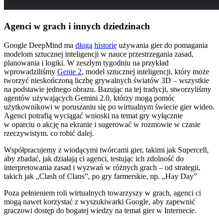
Agenci w grach i innych dziedzinach
Google DeepMind ma
długą
historię
używania gier do pomagania
modelom sztucznej inteligencji w nauce przestrzegania zasad,
planowania i logiki. W zeszłym tygodniu na przykład
wprowadziliśmy
Genie 2
, model sztucznej inteligencji, który może
tworzyć nieskończoną liczbę grywalnych światów 3D – wszystkie
na podstawie jednego obrazu. Bazując na tej tradycji, stworzyliśmy
agentów używających Gemini 2.0, którzy mogą pomóc
użytkownikowi w poruszaniu się po wirtualnym świecie gier wideo.
Agenci potrafią wyciągać wnioski na temat gry wyłącznie
w oparciu o akcję na ekranie i sugerować w rozmowie w czasie
rzeczywistym. co robić dalej.
Współpracujemy z wiodącymi twórcami gier, takimi jak Supercell,
aby zbadać, jak działają ci agenci, testując ich zdolność do
interpretowania zasad i wyzwań w różnych grach – od strategii,
takich jak „Clash of Clans”, po gry farmerskie, np. „Hay Day”
Poza pełnieniem roli wirtualnych towarzyszy w grach, agenci ci
mogą nawet korzystać z wyszukiwarki Google, aby zapewnić
graczowi dostęp do bogatej wiedzy na temat gier w Internecie.