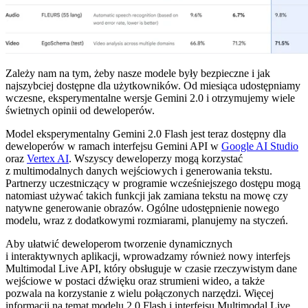
Zależy nam na tym, żeby nasze modele były bezpieczne i jak
najszybciej dostępne dla użytkowników. Od miesiąca udostępniamy
wczesne, eksperymentalne wersje Gemini 2.0 i otrzymujemy wiele
świetnych opinii od deweloperów.
Model eksperymentalny Gemini 2.0 Flash jest teraz dostępny dla
deweloperów w ramach interfejsu Gemini API w
Google AI Studio
oraz
Vertex AI
. Wszyscy deweloperzy mogą korzystać
z multimodalnych danych wejściowych i generowania tekstu.
Partnerzy uczestniczący w programie wcześniejszego dostępu mogą
natomiast używać takich funkcji jak zamiana tekstu na mowę czy
natywne generowanie obrazów. Ogólne udostępnienie nowego
modelu, wraz z dodatkowymi rozmiarami, planujemy na styczeń.
Aby ułatwić deweloperom tworzenie dynamicznych
i interaktywnych aplikacji, wprowadzamy również nowy interfejs
Multimodal Live API, który obsługuje w czasie rzeczywistym dane
wejściowe w postaci dźwięku oraz strumieni wideo, a także
pozwala na korzystanie z wielu połączonych narzędzi. Więcej
informacji na temat modelu 2.0 Flash i interfejsu Multimodal Live