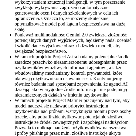
wykorzystaniem sztucznej inteligencji, w tym poszerzenie
zwykłego wykrywania zagrożeń o automatyczne
generowanie ocen i danych szkoleniowych w celu ich
ograniczenia. Oznacza to, że możemy skuteczniej
optymalizować model pod kątem bezpieczeństwa na dużą
skalę.
Ponieważ multimodalność Gemini 2.0 zwiększa złożoność
potencjalnych danych wyjściowych, będziemy nadal oceniać
i szkolić dane wyjściowe obrazu i dźwięku modeli, aby
zwiększać bezpieczeństwo.
W ramach projektu Project Astra badamy potencjalne środki
zaradcze przeciwko niezamierzonemu udostępnianiu przez
użytkowników wrażliwych informacji agentowi, a także
wbudowaliśmy mechanizmy kontroli prywatności, które
ułatwiają użytkownikom usuwanie sesji. Kontynuujemy
również badania nad sposobami zapewnienia, że agenci AI
działają jako wiarygodne źródła informacji i nie podejmują
niezamierzonych działań w imieniu użytkownika.
W ramach projektu Project Mariner pracujemy nad tym, aby
model nauczył się nadawać priorytet instrukcjom
użytkownika nad próbami wstrzyknięcia monitu przez osoby
trzecie, aby potrafił zidentyfikować potencjalnie złośliwe
instrukcje ze źródeł zewnętrznych i zapobiegał nadużyciom.
Pozwala to uniknąć narażenia użytkowników na oszustwa
i próby phishingu przez m.in. złośliwe instrukcje ukryte