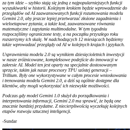
za tym idzie – szybko stają się jedną z najpopularniejszych funkcji
wyszukiwarki w historii. Kolejnym krokiem będzie wprowadzenie do
przeglądów od AI zaawansowanych funkcji rozumowania modelu
Gemini 2.0, aby jeszcze lepiej przetwarzać złożone zagadnienia i
wieloetapowe pytania, a także kod, zaawansowane równania
matematyczne i zapytania multimodalne. W tym tygodniu
rozpoczęliśmy ograniczone testy, a na początku przyszłego roku
rozszerzymy ich skalę. W nadchodzących 12 miesiącach będziemy
także wprowadzać przeglądy od AI w kolejnych krajach i językach.
Usprawnienia modelu 2.0 są wynikiem dziesięcioletnich inwestycji
w nasze zróżnicowane, kompleksowe podejście do innowacji w
zakresie AI. Model ten jest oparty na specjalnie dostosowanym
sprzęcie, takim jak nasze procesory TPU szóstej generacji –
Trillium. Były one wykorzystywane w całym procesie wnioskowania
i trenowania modelu Gemini 2.0, a dziś są ogólnie dostępne dla
klientów, aby mogli wykorzystać ich niezwykłe możliwości.
Podczas gdy model Gemini 1.0 służył do porządkowania i
interpretowania informacji, Gemini 2.0 ma sprawić, że będą one
znacznie bardziej przydatne. Z niecierpliwością wyczekuję kolejnych
etapów rozwoju sztucznej inteligencji.
-Sundar