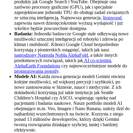
produkty jak Google Search i YouTube. Obejmuje ona
zarówno procesory graficzne (GPU), jak i specjalnie
zaprojektowane jednostki TPU do obsługi zadań związanych
ze sztuczną inteligencją. Najnowsza generacja,
Ironwood
,
zapewnia nawet dziesięciokrotnie wyższą wydajność i już
wkrótce będzie powszechnie dostępna.
Badania:
Jednostki badawcze Google stale odkrywają nowe
możliwości sztucznej inteligencji od robotyki i zdrowia po
klimat i mobilność. Klienci Google Cloud bezpośrednio
korzystają z pionierskich osiągnięć, takich jak nasz
nagrodzony Nagrodą Nobla
AlphaFold
, a także innych
przełomowych rozwiązań, takich jak
AI co-scientist
,
AlphaEarth Foundations
czy najnowocześniejsze modele do
prognozowania pogody
.
Modele AI:
Każda nowa generacja modeli Gemini otwiera
kolejne możliwości, od większej precyzji i szybkości, po
nowe zastosowania w biznesie, nauce i medycynie. Z ich
dokładności korzystają już takie instytucje jak Seattle
Children’s Hospital czy ASCO, wspierając opiekę nad
pacjentami i badania naukowe. Nasze portfolio modeli AI
obejmujące m.in. Veo, Imagen i Nano Banana, należy dziś do
najbardziej wszechstronnych na świecie. Korzysta z niego
ponad 13 milionów deweloperów, którzy dzięki Gemini
tworzą rozwiązania działające szybciej, taniej i bardziej
efektywnie.