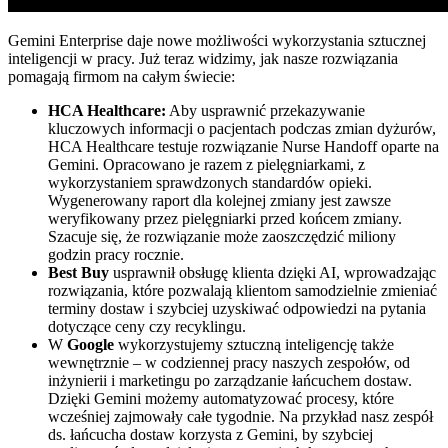
Gemini Enterprise daje nowe możliwości wykorzystania sztucznej
inteligencji w pracy. Już teraz widzimy, jak nasze rozwiązania
pomagają firmom na całym świecie:
HCA Healthcare:
Aby usprawnić przekazywanie
kluczowych informacji o pacjentach podczas zmian dyżurów,
HCA Healthcare testuje rozwiązanie Nurse Handoff oparte na
Gemini. Opracowano je razem z pielęgniarkami, z
wykorzystaniem sprawdzonych standardów opieki.
Wygenerowany raport dla kolejnej zmiany jest zawsze
weryfikowany przez pielęgniarki przed końcem zmiany.
Szacuje się, że rozwiązanie może zaoszczędzić miliony
godzin pracy rocznie.
Best Buy
usprawnił obsługę klienta dzięki AI, wprowadzając
rozwiązania, które pozwalają klientom samodzielnie zmieniać
terminy dostaw i szybciej uzyskiwać odpowiedzi na pytania
dotyczące ceny czy recyklingu.
W
Google
wykorzystujemy sztuczną inteligencję także
wewnętrznie – w codziennej pracy naszych zespołów, od
inżynierii i marketingu po zarządzanie łańcuchem dostaw.
Dzięki Gemini możemy automatyzować procesy, które
wcześniej zajmowały całe tygodnie. Na przykład nasz zespół
ds. łańcucha dostaw korzysta z Gemini, by szybciej