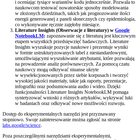
i oceniając tysiące wariantów kodu jednocześnie. Pozwala to
naukowcom testować nowatorskie sposoby modelowania
w złożonych dziedzinach, takich jak prognozowanie ilości
energii generowanej z paneli słonecznych czy epidemiologia,
co wykonywane ręcznie zajęłoby miesiące.
Literature Insights (Obserwacje z literatury) w
Google
NotebookLM
:
zapoznawanie się z literaturą jest kluczowym
etapem wszystkich przedsięwzięć badawczych. Literature
Insights wyszukuje pozycje naukowe i prezentuje wyniki
w formie ustrukturyzowanych tabel z niestandardowymi,
umożliwiającymi wyszukiwanie atrybutami, które pozwalają
na prowadzenie analiz porównawczych. Za pomocą czatu
naukowcy mogą odkrywać niuanse ukryte
w wyselekcjonowanych przez siebie korpusach i tworzyć
wysokiej jakości materiały, takie jak raporty, prezentacje,
infografiki oraz podsumowania audio i wideo. Dzięki
funkcjonalności Literature Insights NotebookLM pomaga
syntetyzować wnioski z różnych artykułów, wykrywać luki
w badaniach oraz odkrywać nowe możliwości rozwoju.
Dostęp do eksperymentalnych narzędzi jest przyznawany
stopniowo. Swoje zainteresowanie można zgłosić na stronie
labs.google/science
.
Poza poszczególnymi narzędziami eksperymentalnymi,