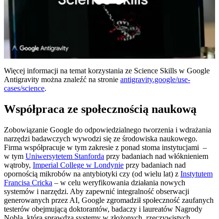
2:54
Więcej informacji na temat korzystania ze Science Skills w Google
Antigravity można znaleźć na stronie
antigravity.google/use-
cases/science
.
Współpraca ze społecznością naukową
Zobowiązanie Google do odpowiedzialnego tworzenia i wdrażania
narzędzi badawczych wywodzi się ze środowiska naukowego.
Firma współpracuje w tym zakresie z ponad stoma instytucjami –
w tym
Uniwersytetem Stanforda
przy badaniach nad włóknieniem
wątroby,
Imperial College w Londynie
przy badaniach nad
opornością mikrobów na antybiotyki czy (od wielu lat) z
Instytutem
Francisa Cricka
– w celu weryfikowania działania nowych
systemów i narzędzi. Aby zapewnić integralność obserwacji
generowanych przez AI, Google zgromadził społeczność zaufanych
testerów obejmującą doktorantów, badaczy i laureatów Nagrody
Nobla, która sprawdza systemy w złożonych, rzeczywistych