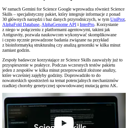
W ramach Gemini for Science Google wprowadza również Science
Skills – specjalistyczny pakiet, który integruje informacje z ponad
30 głównych narzędzi i baz danych przyrodniczych, w tym
UniProt
,
AlphaFold Database
,
AlphaGenome API
i
InterPro
. Korzystanie
z niego w połączeniu z platformami agentowymi, takimi jak
Antigravity, pozwala naukowcom wykonywać skomplikowane
i często ręcznie prowadzone badania związane na przykład
z bioinformatyką strukturalną czy analizą genomiki w kilka minut
zamiast godzin.
Zespoły badawcze korzystające ze Science Skills zauważyły już to
przyspieszenie w praktyce. Podczas wczesnych testów pakietu
jeden z zespołów w kilka minut przeprowadził złożone analizy,
które wcześniej zajęłyby godziny. Doprowadziło to do
nowatorskich spostrzeżeń na temat potencjalnych mechanizmów
rzadkiej choroby genetycznej spowodowanej mutacją genu AK.