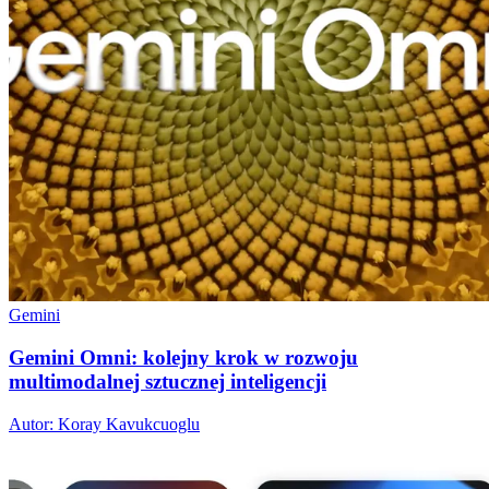
Gemini
Gemini Omni: kolejny krok w rozwoju
multimodalnej sztucznej inteligencji
Autor: Koray Kavukcuoglu