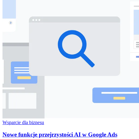
Wsparcie dla biznesu
Nowe funkcje przejrzystości AI w Google Ads