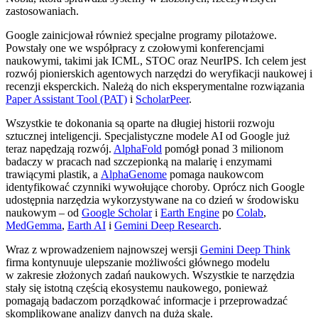
zastosowaniach.
Google zainicjował również specjalne programy pilotażowe.
Powstały one we współpracy z czołowymi konferencjami
naukowymi, takimi jak ICML, STOC oraz NeurIPS. Ich celem jest
rozwój pionierskich agentowych narzędzi do weryfikacji naukowej i
recenzji eksperckich. Należą do nich eksperymentalne rozwiązania
Paper Assistant Tool (PAT)
i
ScholarPeer
.
Wszystkie te dokonania są oparte na długiej historii rozwoju
sztucznej inteligencji. Specjalistyczne modele AI od Google już
teraz napędzają rozwój.
AlphaFold
pomógł ponad 3 milionom
badaczy w pracach nad szczepionką na malarię i enzymami
trawiącymi plastik, a
AlphaGenome
pomaga naukowcom
identyfikować czynniki wywołujące choroby. Oprócz nich Google
udostępnia narzędzia wykorzystywane na co dzień w środowisku
naukowym – od
Google Scholar
i
Earth Engine
po
Colab
,
MedGemma
,
Earth AI
i
Gemini Deep Research
.
Wraz z wprowadzeniem najnowszej wersji
Gemini Deep Think
firma kontynuuje ulepszanie możliwości głównego modelu
w zakresie złożonych zadań naukowych. Wszystkie te narzędzia
stały się istotną częścią ekosystemu naukowego, ponieważ
pomagają badaczom porządkować informacje i przeprowadzać
skomplikowane analizy danych na dużą skalę.