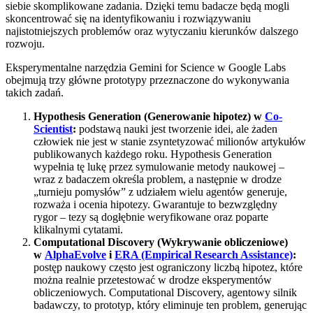
siebie skomplikowane zadania. Dzięki temu badacze będą mogli
skoncentrować się na identyfikowaniu i rozwiązywaniu
najistotniejszych problemów oraz wytyczaniu kierunków dalszego
rozwoju.
Eksperymentalne narzędzia Gemini for Science w Google Labs
obejmują trzy główne prototypy przeznaczone do wykonywania
takich zadań.
Hypothesis Generation (Generowanie hipotez) w
Co-
Scientist
:
podstawą nauki jest tworzenie idei, ale żaden
człowiek nie jest w stanie zsyntetyzować milionów artykułów
publikowanych każdego roku. Hypothesis Generation
wypełnia tę lukę przez symulowanie metody naukowej –
wraz z badaczem określa problem, a następnie w drodze
„turnieju pomysłów” z udziałem wielu agentów generuje,
rozważa i ocenia hipotezy. Gwarantuje to bezwzględny
rygor – tezy są dogłębnie weryfikowane oraz poparte
klikalnymi cytatami.
Computational Discovery (Wykrywanie obliczeniowe)
w
AlphaEvolve
i
ERA (Empirical Research Assistance)
:
postęp naukowy często jest ograniczony liczbą hipotez, które
można realnie przetestować w drodze eksperymentów
obliczeniowych. Computational Discovery, agentowy silnik
badawczy, to prototyp, który eliminuje ten problem, generując