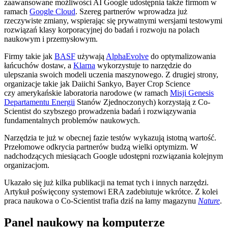
zaawansowane możliwości AI Google udostępnia także firmom w
ramach
Google Cloud
. Szereg partnerów wprowadza już
rzeczywiste zmiany, wspierając się prywatnymi wersjami testowymi
rozwiązań klasy korporacyjnej do badań i rozwoju na polach
naukowym i przemysłowym.
Firmy takie jak
BASF
używają
AlphaEvolve
do optymalizowania
łańcuchów dostaw, a
Klarna
wykorzystuje to narzędzie do
ulepszania swoich modeli uczenia maszynowego. Z drugiej strony,
organizacje takie jak Daiichi Sankyo, Bayer Crop Science
czy amerykańskie laboratoria narodowe (w ramach
Misji Genesis
Departamentu Energii
Stanów Zjednoczonych) korzystają z Co-
Scientist do szybszego prowadzenia badań i rozwiązywania
fundamentalnych problemów naukowych.
Narzędzia te już w obecnej fazie testów wykazują istotną wartość.
Przełomowe odkrycia partnerów budzą wielki optymizm. W
nadchodzących miesiącach Google udostępni rozwiązania kolejnym
organizacjom.
Ukazało się już kilka publikacji na temat tych i innych narzędzi.
Artykuł poświęcony systemowi ERA zadebiutuje wkrótce. Z kolei
praca naukowa o Co-Scientist trafia dziś na łamy magazynu
Nature
.
Panel naukowy na komputerze