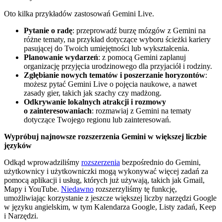
Oto kilka przykładów zastosowań Gemini Live.
Pytanie o radę
: przeprowadź burzę mózgów z Gemini na
różne tematy, na przykład dotyczące wyboru ścieżki kariery
pasującej do Twoich umiejętności lub wykształcenia.
Planowanie wydarzeń
: z pomocą Gemini zaplanuj
organizację przyjęcia urodzinowego dla przyjaciół i rodziny.
Zgłębianie nowych tematów i poszerzanie horyzontów
:
możesz pytać Gemini Live o pojęcia naukowe, a nawet
zasady gier, takich jak szachy czy madżong.
Odkrywanie lokalnych atrakcji i rozmowy
o zainteresowaniach
: rozmawiaj z Gemini na tematy
dotyczące Twojego regionu lub zainteresowań.
Wypróbuj najnowsze rozszerzenia Gemini w większej liczbie
języków
Odkąd wprowadziliśmy
rozszerzenia
bezpośrednio do Gemini,
użytkownicy i użytkowniczki mogą wykonywać więcej zadań za
pomocą aplikacji i usług, których już używają, takich jak Gmail,
Mapy i YouTube.
Niedawno
rozszerzyliśmy tę funkcję,
umożliwiając korzystanie z jeszcze większej liczby narzędzi Google
w języku angielskim, w tym Kalendarza Google, Listy zadań, Keep
i Narzędzi.