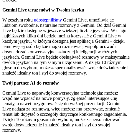
Gemini Live teraz mówi w Twoim języku
W zeszłym roku
udostępniliśmy
Gemini Live, umożliwiając
ludziom swobodne, naturalne rozmowy z Gemini. Od dziś Gemini
Live będzie dostępne w jeszcze większej liczbie języków. W ciągu
najbliższych kilku dni będzie można korzystać z Gemini Live w
każdym języku, w którym dostępna jest aplikacja Gemini – dzięki
temu więcej osób będzie mogło rozmawiać, współpracować i
doświadczać konwersacyjnej sztucznej inteligencji w różnych
językach. Gemini Live będzie obsługiwać rozmowy w maksymalnie
dwóch językach na tym samym urządzeniu. A dzięki 10 różnym
głosom do wyboru, możesz spersonalizować swoje doświadczenie i
znaleźć idealny ton i styl do swojej rozmowy.
Twój partner AI do rozmów
Gemini Live to naprawdę konwersacyjna technologia: możesz
wspólnie wpadać na nowe pomysły, zgłębiać interesujące Cię
tematy, a nawet przygotować się do ważnej prezentacji. Gemini
Live nadąża za rozmową, więc możesz mu przerywać, zmienić
temat lub dopytać o szczegóły dotyczące konkretnego zagadnienia.
Dzięki 10 różnym głosom do wyboru, możesz spersonalizować
swoje doświadczenie i znaleźć idealny ton i styl do swojej
rozmowy.