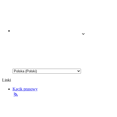
Linki
Kącik prasowy