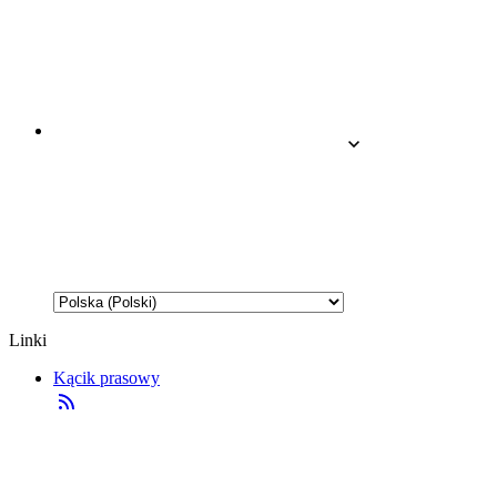
Linki
Kącik prasowy