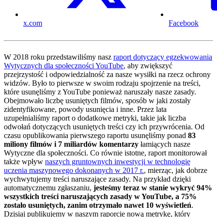
x.com
Facebook
W 2018 roku przedstawiliśmy nasz
raport dotyczący egzekwowania
Wytycznych dla społeczności YouTube
, aby zwiększyć
przejrzystość i odpowiedzialność za nasze wysiłki na rzecz ochrony
widzów. Było to pierwsze w swoim rodzaju spojrzenie na treści,
które usunęliśmy z YouTube ponieważ naruszały nasze zasady.
Obejmowało liczbę usuniętych filmów, sposób w jaki zostały
zidentyfikowane, powody usunięcia i inne. Przez lata
uzupełnialiśmy raport o dodatkowe metryki, takie jak liczba
odwołań dotyczących usuniętych treści czy ich przywrócenia. Od
czasu opublikowania pierwszego raportu usunęliśmy ponad
83
miliony filmów i 7 miliardów
komentarzy
łamiących nasze
Wytyczne dla społeczności. Co równie istotne, raport monitorował
także wpływ
naszych gruntownych inwestycji w technologię
uczenia maszynowego dokonanych w 2017 r.
, mierząc, jak dobrze
wychwytujemy treści naruszające zasady. Na przykład dzięki
automatycznemu zgłaszaniu,
jesteśmy teraz w stanie wykryć 94%
wszystkich treści naruszających zasady w YouTube, a 75%
zostało usuniętych, zanim otrzymało nawet 10 wyświetleń
.
Dzisiaj publikujemy w naszym raporcie nową metrykę, który