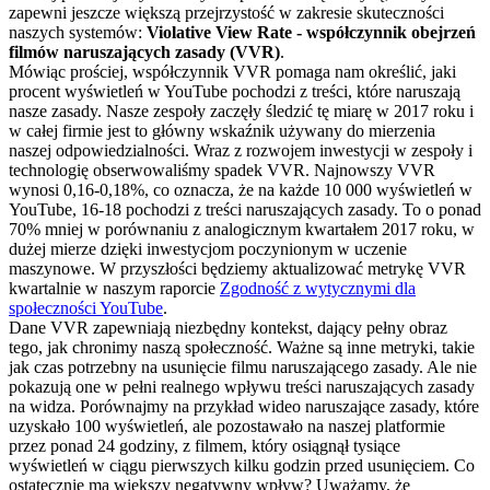
zapewni jeszcze większą przejrzystość w zakresie skuteczności
naszych systemów:
Violative View Rate - współczynnik obejrzeń
filmów naruszających zasady (VVR)
.
Mówiąc prościej, współczynnik VVR pomaga nam określić, jaki
procent wyświetleń w YouTube pochodzi z treści, które naruszają
nasze zasady. Nasze zespoły zaczęły śledzić tę miarę w 2017 roku i
w całej firmie jest to główny wskaźnik używany do mierzenia
naszej odpowiedzialności. Wraz z rozwojem inwestycji w zespoły i
technologię obserwowaliśmy spadek VVR. Najnowszy VVR
wynosi 0,16-0,18%, co oznacza, że na każde 10 000 wyświetleń w
YouTube, 16-18 pochodzi z treści naruszających zasady. To o ponad
70% mniej w porównaniu z analogicznym kwartałem 2017 roku, w
dużej mierze dzięki inwestycjom poczynionym w uczenie
maszynowe. W przyszłości będziemy aktualizować metrykę VVR
kwartalnie w naszym raporcie
Zgodność z wytycznymi dla
społeczności YouTube
.
Dane VVR zapewniają niezbędny kontekst, dający pełny obraz
tego, jak chronimy naszą społeczność. Ważne są inne metryki, takie
jak czas potrzebny na usunięcie filmu naruszającego zasady. Ale nie
pokazują one w pełni realnego wpływu treści naruszających zasady
na widza. Porównajmy na przykład wideo naruszające zasady, które
uzyskało 100 wyświetleń, ale pozostawało na naszej platformie
przez ponad 24 godziny, z filmem, który osiągnął tysiące
wyświetleń w ciągu pierwszych kilku godzin przed usunięciem. Co
ostatecznie ma większy negatywny wpływ? Uważamy, że