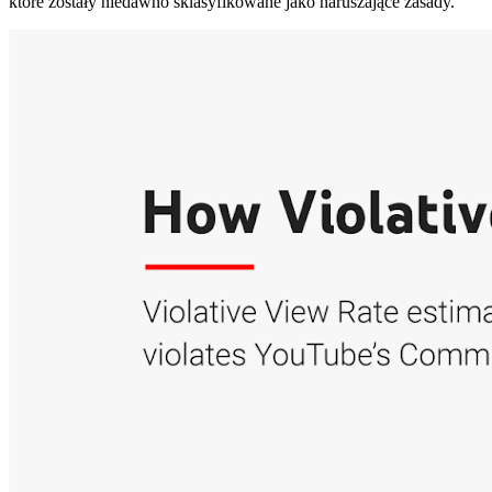
które zostały niedawno sklasyfikowane jako naruszające zasady.