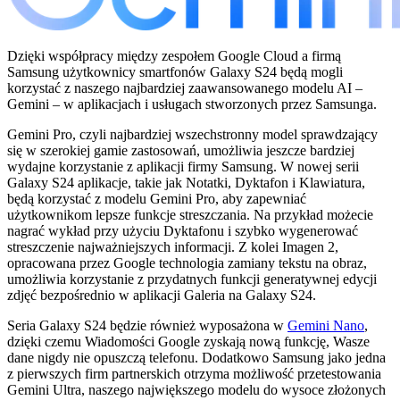
Dzięki współpracy między zespołem Google Cloud a firmą
Samsung użytkownicy smartfonów Galaxy S24 będą mogli
korzystać z naszego najbardziej zaawansowanego modelu AI –
Gemini – w aplikacjach i usługach stworzonych przez Samsunga.
Gemini Pro, czyli najbardziej wszechstronny model sprawdzający
się w szerokiej gamie zastosowań, umożliwia jeszcze bardziej
wydajne korzystanie z aplikacji firmy Samsung. W nowej serii
Galaxy S24 aplikacje, takie jak Notatki, Dyktafon i Klawiatura,
będą korzystać z modelu Gemini Pro, aby zapewniać
użytkownikom lepsze funkcje streszczania. Na przykład możecie
nagrać wykład przy użyciu Dyktafonu i szybko wygenerować
streszczenie najważniejszych informacji. Z kolei Imagen 2,
opracowana przez Google technologia zamiany tekstu na obraz,
umożliwia korzystanie z przydatnych funkcji generatywnej edycji
zdjęć bezpośrednio w aplikacji Galeria na Galaxy S24.
Seria Galaxy S24 będzie również wyposażona w
Gemini Nano
,
dzięki czemu Wiadomości Google zyskają nową funkcję, Wasze
dane nigdy nie opuszczą telefonu. Dodatkowo Samsung jako jedna
z pierwszych firm partnerskich otrzyma możliwość przetestowania
Gemini Ultra, naszego największego modelu do wysoce złożonych