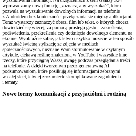
wyszukiwania informacji. Na urządzeniach z serii Galaxy S24
wprowadzamy nową funkcję „zaznacz, aby wyszukać”, która
pozwala na wyszukiwanie dowolnych informacji na telefonie
z Androidem bez konieczności przełączania się między aplikacjami.
Teraz wystarczy zaznaczyć obraz, film lub tekst, o których chcesz
dowiedzieć się więcej, za pomocą prostego gestu – zakreślenia,
podświetlenia, przekreślenia czy dotknięcia dowolnego elementu na
ekranie. Wyobraźcie sobie, jak łatwo i szybko możecie w ten sposób
wyszukać świetną stylizację ze zdjęcia w mediach
społecznościowych, nieznane Wam sformułowanie w czytanym
artykule, ciekawą roślinę znalezioną w YouTube i wszystkie inne
rzeczy, które przyciągną Waszą uwagę podczas przeglądania treści
na telefonie. A dzięki tworzonym przez generatywną AI
podsumowaniom, które posiłkują się informacjami zebranymi
w całej sieci, łatwiej zrozumiecie skomplikowane zagadnienia
i tematy.
Nowe formy komunikacji z przyjaciółmi i rodziną