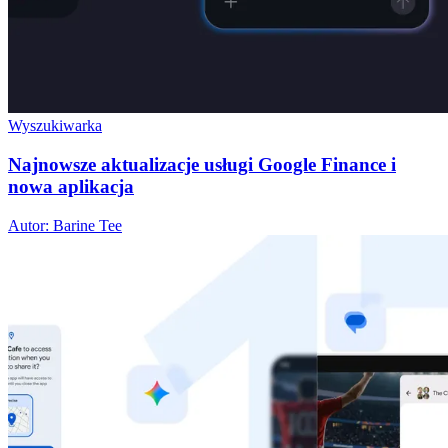
Wyszukiwarka
Najnowsze aktualizacje usługi Google Finance i
nowa aplikacja
Autor: Barine Tee