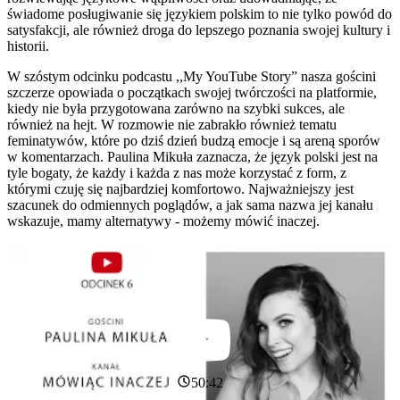
świadome posługiwanie się językiem polskim to nie tylko powód do
satysfakcji, ale również droga do lepszego poznania swojej kultury i
historii.
W szóstym odcinku podcastu ,,My YouTube Story” nasza gościni
szczerze opowiada o początkach swojej twórczości na platformie,
kiedy nie była przygotowana zarówno na szybki sukces, ale
również na hejt. W rozmowie nie zabrakło również tematu
feminatywów, które po dziś dzień budzą emocje i są areną sporów
w komentarzach. Paulina Mikuła zaznacza, że język polski jest na
tyle bogaty, że każdy i każda z nas może korzystać z form, z
którymi czuję się najbardziej komfortowo. Najważniejszy jest
szacunek do odmiennych poglądów, a jak sama nazwa jej kanału
wskazuje, mamy alternatywy - możemy mówić inaczej.
50:42