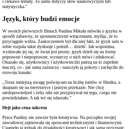
i ciekawe tematy. To samo dotyczy słów naukowyczyni lub
statystyczka."
Język, który budzi emocje
W swoich pierwszych filmach Paulina Mikuła mówiła o języku w
sposób zabawny, ze spontanicznymi wtrąceniami, myśląc, że to
przyciągnie widza. Zaskoczeniem był dla niej fakt, że język sam w
sobie rozpala takie dyskusje i potrafi… dzielić. Jak wspomina,
wydawało jej się, że świat jest prosty: język dzieli się na formy
poprawne i niepoprawne, wystarczy o nich mówi i edukować.
Okazało się, użytkownicy i użytkowniczki patrzą na to zupełnie
inaczej, co - jak sama zaznacza - nauczyło ją pokory i zachęciło do
rozwoju kanału:
,,Teraz mniejszą uwagę poświęcam na liczbę żartów w filmiku, a
skupiam się na merytoryce i jasnym przekazie. Nie chcę
niedopowiedzeń i żeby nikt nie przypisywał mi tego, czego nie
powiedziałam. A tak też się zdarzało.”
Hejt jako cena sukcesu
Praca Pauliny nie zawsze była kreatywna. Na początku swojej
zawodowej zajmowała się sprawami technicznymi i finansowymi.
Ciągnęło ją jednak do działalności kreatywnej i jak sama przyznaje,