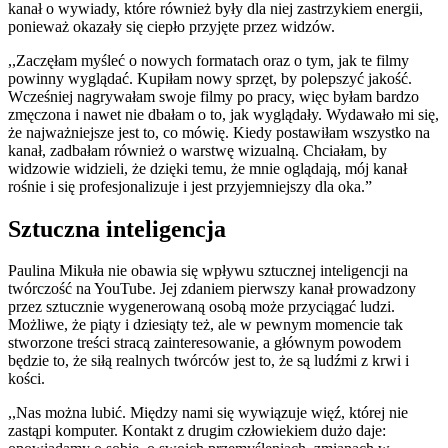
kanał o wywiady, które również były dla niej zastrzykiem energii,
ponieważ okazały się ciepło przyjęte przez widzów.
,,Zaczęłam myśleć o nowych formatach oraz o tym, jak te filmy
powinny wyglądać. Kupiłam nowy sprzęt, by polepszyć jakość.
Wcześniej nagrywałam swoje filmy po pracy, więc byłam bardzo
zmęczona i nawet nie dbałam o to, jak wyglądały. Wydawało mi się,
że najważniejsze jest to, co mówię. Kiedy postawiłam wszystko na
kanał, zadbałam również o warstwę wizualną. Chciałam, by
widzowie widzieli, że dzięki temu, że mnie oglądają, mój kanał
rośnie i się profesjonalizuje i jest przyjemniejszy dla oka.”
Sztuczna inteligencja
Paulina Mikuła nie obawia się wpływu sztucznej inteligencji na
twórczość na YouTube. Jej zdaniem pierwszy kanał prowadzony
przez sztucznie wygenerowaną osobą może przyciągać ludzi.
Możliwe, że piąty i dziesiąty też, ale w pewnym momencie tak
stworzone treści stracą zainteresowanie, a głównym powodem
będzie to, że siłą realnych twórców jest to, że są ludźmi z krwi i
kości.
,,Nas można lubić. Między nami się wywiązuje więź, której nie
zastąpi komputer. Kontakt z drugim człowiekiem dużo daje: