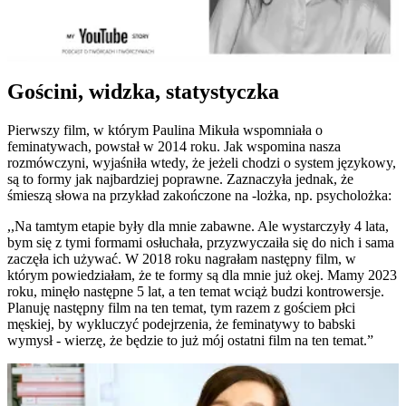
Gościni, widzka, statystyczka
Pierwszy film, w którym Paulina Mikuła wspomniała o
feminatywach, powstał w 2014 roku. Jak wspomina nasza
rozmówczyni, wyjaśniła wtedy, że jeżeli chodzi o system językowy,
są to formy jak najbardziej poprawne. Zaznaczyła jednak, że
śmieszą słowa na przykład zakończone na -lożka, np. psycholożka:
,,Na tamtym etapie były dla mnie zabawne. Ale wystarczyły 4 lata,
bym się z tymi formami osłuchała, przyzwyczaiła się do nich i sama
zaczęła ich używać. W 2018 roku nagrałam następny film, w
którym powiedziałam, że te formy są dla mnie już okej. Mamy 2023
roku, minęło następne 5 lat, a ten temat wciąż budzi kontrowersje.
Planuję następny film na ten temat, tym razem z gościem płci
męskiej, by wykluczyć podejrzenia, że feminatywy to babski
wymysł - wierzę, że będzie to już mój ostatni film na ten temat.”