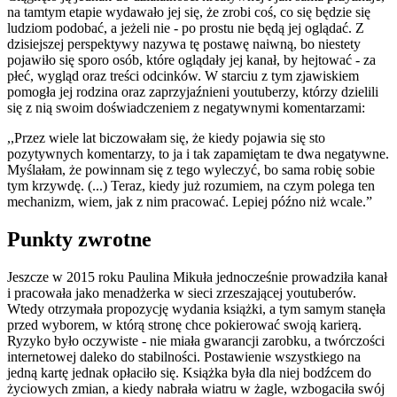
na tamtym etapie wydawało jej się, że zrobi coś, co się będzie się
ludziom podobać, a jeżeli nie - po prostu nie będą jej oglądać. Z
dzisiejszej perspektywy nazywa tę postawę naiwną, bo niestety
pojawiło się sporo osób, które oglądały jej kanał, by hejtować - za
płeć, wygląd oraz treści odcinków. W starciu z tym zjawiskiem
pomogła jej rodzina oraz zaprzyjaźnieni youtuberzy, którzy dzielili
się z nią swoim doświadczeniem z negatywnymi komentarzami:
,,Przez wiele lat biczowałam się, że kiedy pojawia się sto
pozytywnych komentarzy, to ja i tak zapamiętam te dwa negatywne.
Myślałam, że powinnam się z tego wyleczyć, bo sama robię sobie
tym krzywdę. (...) Teraz, kiedy już rozumiem, na czym polega ten
mechanizm, wiem, jak z nim pracować. Lepiej późno niż wcale.”
Punkty zwrotne
Jeszcze w 2015 roku Paulina Mikuła jednocześnie prowadziła kanał
i pracowała jako menadżerka w sieci zrzeszającej youtuberów.
Wtedy otrzymała propozycję wydania książki, a tym samym stanęła
przed wyborem, w którą stronę chce pokierować swoją karierą.
Ryzyko było oczywiste - nie miała gwarancji zarobku, a twórczości
internetowej daleko do stabilności. Postawienie wszystkiego na
jedną kartę jednak opłaciło się. Książka była dla niej bodźcem do
życiowych zmian, a kiedy nabrała wiatru w żagle, wzbogaciła swój