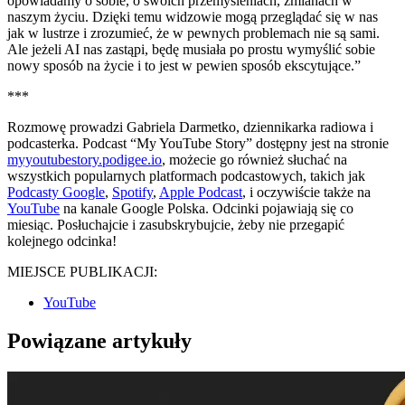
opowiadamy o sobie, o swoich przemyśleniach, zmianach w
naszym życiu. Dzięki temu widzowie mogą przeglądać się w nas
jak w lustrze i zrozumieć, że w pewnych problemach nie są sami.
Ale jeżeli AI nas zastąpi, będę musiała po prostu wymyślić sobie
nowy sposób na życie i to jest w pewien sposób ekscytujące.”
***
Rozmowę prowadzi Gabriela Darmetko, dziennikarka radiowa i
podcasterka. Podcast “My YouTube Story” dostępny jest na stronie
myyoutubestory.podigee.io
, możecie go również słuchać na
wszystkich popularnych platformach podcastowych, takich jak
Podcasty Google
,
Spotify
,
Apple Podcast
, i oczywiście także na
YouTube
na kanale Google Polska. Odcinki pojawiają się co
miesiąc. Posłuchajcie i zasubskrybujcie, żeby nie przegapić
kolejnego odcinka!
MIEJSCE PUBLIKACJI:
YouTube
Powiązane artykuły