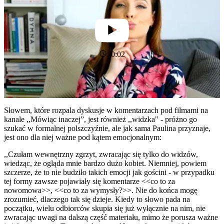
10:02
Słowem, które rozpala dyskusje w komentarzach pod filmami na
kanale ,,Mówiąc inaczej”, jest również ,,widzka" - próżno go
szukać w formalnej polszczyźnie, ale jak sama Paulina przyznaje,
jest ono dla niej ważne pod kątem emocjonalnym:
,,Czułam wewnętrzny zgrzyt, zwracając się tylko do widzów,
wiedząc, że ogląda mnie bardzo dużo kobiet. Niemniej, powiem
szczerze, że to nie budziło takich emocji jak gościni - w przypadku
tej formy zawsze pojawiały się komentarze <<co to za
nowomowa>>, <<co to za wymysły?>>. Nie do końca mogę
zrozumieć, dlaczego tak się dzieje. Kiedy to słowo pada na
początku, wielu odbiorców skupia się już wyłącznie na nim, nie
zwracając uwagi na dalszą część materiału, mimo że porusza ważne