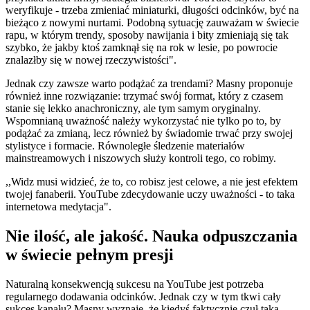
weryfikuje - trzeba zmieniać miniaturki, długości odcinków, być na
bieżąco z nowymi nurtami. Podobną sytuację zauważam w świecie
rapu, w którym trendy, sposoby nawijania i bity zmieniają się tak
szybko, że jakby ktoś zamknął się na rok w lesie, po powrocie
znalazłby się w nowej rzeczywistości".
Jednak czy zawsze warto podążać za trendami? Masny proponuje
również inne rozwiązanie: trzymać swój format, który z czasem
stanie się lekko anachroniczny, ale tym samym oryginalny.
Wspomnianą uważność należy wykorzystać nie tylko po to, by
podążać za zmianą, lecz również by świadomie trwać przy swojej
stylistyce i formacie. Równoległe śledzenie materiałów
mainstreamowych i niszowych służy kontroli tego, co robimy.
,,Widz musi widzieć, że to, co robisz jest celowe, a nie jest efektem
twojej fanaberii. YouTube zdecydowanie uczy uważności - to taka
internetowa medytacja".
Nie ilość, ale jakość. Nauka odpuszczania
w świecie pełnym presji
Naturalną konsekwencją sukcesu na YouTube jest potrzeba
regularnego dodawania odcinków. Jednak czy w tym tkwi cały
sukces kanału? Masny wyznaje, że kiedyś faktycznie czuł taką