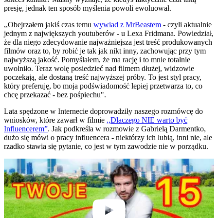
presję, jednak ten sposób myślenia powoli ewoluował.
,,Obejrzałem jakiś czas temu
wywiad z MrBeastem
- czyli aktualnie
jednym z największych youtuberów - u Lexa Fridmana. Powiedział,
że dla niego zdecydowanie najważniejsza jest treść produkowanych
filmów oraz to, by robić je tak jak nikt inny, zachowując przy tym
najwyższą jakość. Pomyślałem, że ma rację i to mnie totalnie
uwolniło. Teraz wolę posiedzieć nad filmem dłużej, widzowie
poczekają, ale dostaną treść najwyższej próby. To jest styl pracy,
który preferuję, bo moja podświadomość lepiej przetwarza to, co
chcę przekazać - bez pośpiechu".
Lata spędzone w Internecie doprowadziły naszego rozmówcę do
wniosków, które zawarł w filmie
,,Dlaczego NIE warto być
Influencerem”
. Jak podkreśla w rozmowie z Gabrielą Darmentko,
dużo się mówi o pracy influencera - niektórzy ich lubią, inni nie, ale
rzadko stawia się pytanie, co jest w tym zawodzie nie w porządku.