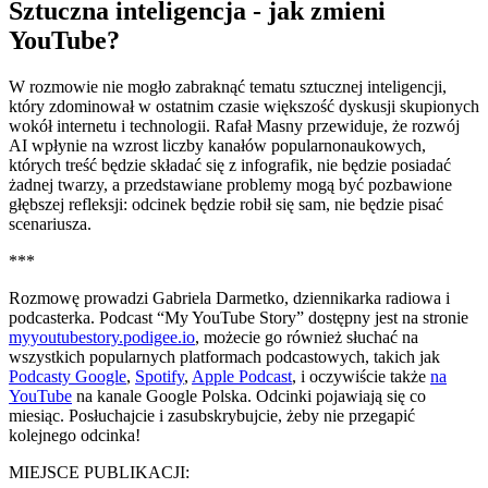
Sztuczna inteligencja - jak zmieni
YouTube?
W rozmowie nie mogło zabraknąć tematu sztucznej inteligencji,
który zdominował w ostatnim czasie większość dyskusji skupionych
wokół internetu i technologii. Rafał Masny przewiduje, że rozwój
AI wpłynie na wzrost liczby kanałów popularnonaukowych,
których treść będzie składać się z infografik, nie będzie posiadać
żadnej twarzy, a przedstawiane problemy mogą być pozbawione
głębszej refleksji: odcinek będzie robił się sam, nie będzie pisać
scenariusza.
***
Rozmowę prowadzi Gabriela Darmetko, dziennikarka radiowa i
podcasterka. Podcast “My YouTube Story” dostępny jest na stronie
myyoutubestory.podigee.io
, możecie go również słuchać na
wszystkich popularnych platformach podcastowych, takich jak
Podcasty Google
,
Spotify
,
Apple Podcast
, i oczywiście także
na
YouTube
na kanale Google Polska. Odcinki pojawiają się co
miesiąc. Posłuchajcie i zasubskrybujcie, żeby nie przegapić
kolejnego odcinka!
MIEJSCE PUBLIKACJI: