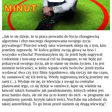
23:05
,,Jak to się dzieje, że ta praca prowadzi do bycia chorągiewką
algorytmu i zbyt mocnego eksponowania swojego życia
prywatnego? Przecież wtedy nasz wizerunek skleja się z tym, kim
jesteśmy naprawdę. W końcu golimy swoją głowę na łyso i
wszystko wybucha! Przestraszyłem się, że jeżeli będę nagrywał
codziennie i non-stop wrzucał coś na Instagram, to nie będę już
pokazywał swojego życia, ale to stanie się moim życiem. I to jest
moment twórczości, w który wpada wielu twórców: jeżeli trzeba
wydawać dwa czy trzy filmy tygodniowo, siłą rzeczy nie ma czasu,
by zastanowić się ich treścią. Wtedy najprostszą treścią jesteśmy my
sami (...). Wydaje mi się, że telewizja z uwagi na centralne
planowanie tego, co się dzieje w ramówce, łapie się właśnie na
łatwość takich formatów jak paradokumenty, których odsłon jest
teraz bardzo dużo, ale nie ma za to kontry do nich - w programie nie
znajdziemy parodii, krytyki takich treści. YouTube ma zdolność do
takiej autorefleksji. To go broni przed staniem się drugą telewizją".