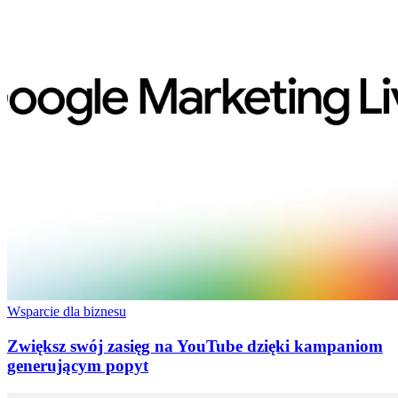
Wsparcie dla biznesu
Zwiększ swój zasięg na YouTube dzięki kampaniom
generującym popyt