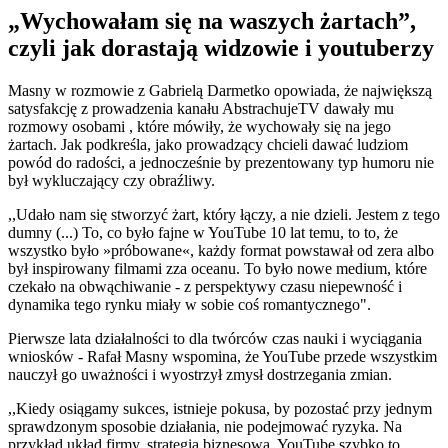
„Wychowałam się na waszych żartach”,
czyli jak dorastają widzowie i youtuberzy
Masny w rozmowie z Gabrielą Darmetko opowiada, że największą
satysfakcję z prowadzenia kanału AbstrachujeTV dawały mu
rozmowy osobami , które mówiły, że wychowały się na jego
żartach. Jak podkreśla, jako prowadzący chcieli dawać ludziom
powód do radości, a jednocześnie by prezentowany typ humoru nie
był wykluczający czy obraźliwy.
,,Udało nam się stworzyć żart, który łączy, a nie dzieli. Jestem z tego
dumny (...) To, co było fajne w YouTube 10 lat temu, to to, że
wszystko było »próbowane«, każdy format powstawał od zera albo
był inspirowany filmami zza oceanu. To było nowe medium, które
czekało na obwąchiwanie - z perspektywy czasu niepewność i
dynamika tego rynku miały w sobie coś romantycznego".
Pierwsze lata działalności to dla twórców czas nauki i wyciągania
wniosków - Rafał Masny wspomina, że YouTube przede wszystkim
nauczył go uważności i wyostrzył zmysł dostrzegania zmian.
,,Kiedy osiągamy sukces, istnieje pokusa, by pozostać przy jednym
sprawdzonym sposobie działania, nie podejmować ryzyka. Na
przykład układ firmy, strategia biznesowa. YouTube szybko to