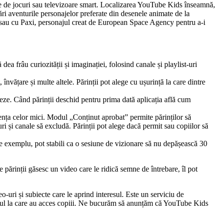
ole de jocuri sau televizoare smart. Localizarea YouTube Kids înseamnă,
ări aventurile personajelor preferate din desenele animate de la
au cu Paxi, personajul creat de European Space Agency pentru a-i
ea frâu curiozității și imaginației, folosind canale și playlist-uri
nvățare și multe altele. Părinții pot alege cu ușurință la care dintre
izeze. Când părinții deschid pentru prima dată aplicația află cum
ența celor mici. Modul „Conținut aprobat” permite părinților să
ri și canale să excludă. Părinții pot alege dacă permit sau copiilor să
. De exemplu, pot stabili ca o sesiune de vizionare să nu depășească 30
părinții găsesc un video care le ridică semne de întrebare, îl pot
o-uri și subiecte care le aprind interesul. Este un serviciu de
inutul la care au acces copiii. Ne bucurăm să anunțăm că YouTube Kids