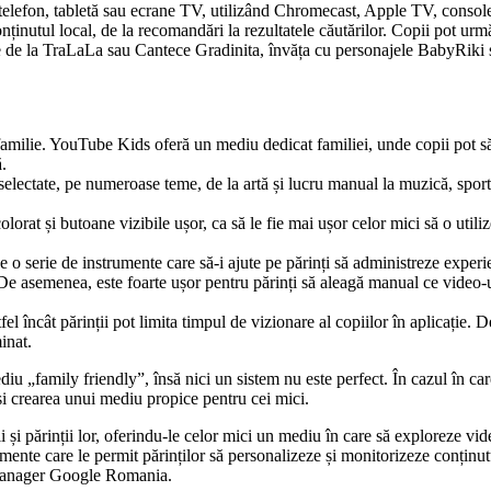
pe telefon, tabletă sau ecrane TV, utilizând Chromecast, Apple TV, cons
ținutul local, de la recomandări la rezultatele căutărilor. Copii pot urm
 la TraLaLa sau Cantece Gradinita, învăța cu personajele BabyRiki s
 familie. YouTube Kids oferă un mediu dedicat familiei, unde copii pot să d
.
lectate, pe numeroase teme, de la artă și lucru manual la muzică, sport, î
orat și butoane vizibile ușor, ca să le fie mai ușor celor mici să o util
 o serie de instrumente care să-i ajute pe părinți să administreze experi
. De asemenea, este foarte ușor pentru părinți să aleagă manual ce video-u
tfel încât părinții pot limita timpul de vizionare al copiilor în aplicație
inat.
 „family friendly”, însă nici un sistem nu este perfect. În cazul în care 
 și crearea unui mediu propice pentru cei mici.
și părinții lor, oferindu-le celor mici un mediu în care să exploreze vide
strumente care le permit părinților să personalizeze și monitorizeze conț
 Manager Google Romania.