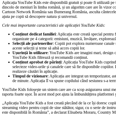
Aplicația YouTube Kids este disponibilă gratuit și poate fi utilizată 
dincolo de meniuri în limba română, și un algoritm care are în vizor con
Cartoon Network România sau Bumerang România, asculta cântecele de
ajuta pe copii să descopere natura și universul.
Cele mai importante caracteristici ale aplicației YouTube Kids:
Conținut dedicat familiei
: Aplicația este creată special pentru
organizate pe 4 categorii: emisiuni, muzică, învățare, explorează
Selecții ale partenerilor
: Copiii pot explora numeroase canale se
aceste selecții și teme să aibă acces copiii lor.
Ușurință în utilizare
: YouTube Kids are imagini mari, design col
YouTube Kids filtrează și recomandă conținut.
Conținut aprobat de părinți
: Aplicația YouTube Kids cuprinde
selecteze video-urile și canalele care să fie disponibile copiilor
realizeze căutări în aplicație.
Timpul de vizionare
: Aplicația are integrat un temporizator, as
de minute. Aplicația îî va spune copilului când sesiunea s-a term
YouTube Kids folosește un sistem care are ca scop asigurarea unui mediu
raporta foarte ușor. În acest mod pot ajuta la îmbunătățirea platformei
„Aplicația YouTube Kids a fost creată plecând de la ce își doresc copiii 
streaming video pentru copii de sine stătător, sigur, cu o serie de in
este disponibilă în România”, a declarat Elisabeta Moraru, Country