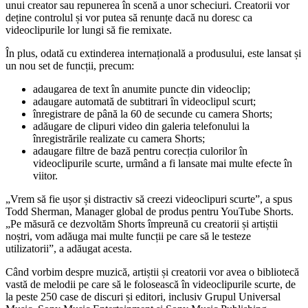
unui creator sau repunerea în scenă a unor scheciuri. Creatorii vor
deține controlul și vor putea să renunțe dacă nu doresc ca
videoclipurile lor lungi să fie remixate.
În plus, odată cu extinderea internațională a produsului, este lansat și
un nou set de funcții, precum:
adaugarea de text în anumite puncte din videoclip;
adaugare automată de subtitrari în videoclipul scurt;
înregistrare de până la 60 de secunde cu camera Shorts;
adăugare de clipuri video din galeria telefonului la
înregistrările realizate cu camera Shorts;
adaugare filtre de bază pentru corecția culorilor în
videoclipurile scurte, urmând a fi lansate mai multe efecte în
viitor.
„Vrem să fie ușor și distractiv să creezi videoclipuri scurte”, a spus
Todd Sherman, Manager global de produs pentru YouTube Shorts.
„Pe măsură ce dezvoltăm Shorts împreună cu creatorii și artiștii
noștri, vom adăuga mai multe funcții pe care să le testeze
utilizatorii”, a adăugat acesta.
Când vorbim despre muzică, artiștii și creatorii vor avea o bibliotecă
vastă de melodii pe care să le folosească în videoclipurile scurte, de
la peste 250 case de discuri și editori, inclusiv Grupul Universal