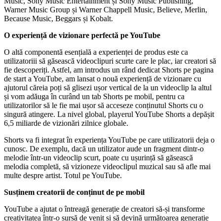
Music, Sony Music Entertainment și Sony Music Publishing,
Warner Music Group și Warner Chappell Music, Believe, Merlin,
Because Music, Beggars și Kobalt.
O experiență de vizionare perfectă pe YouTube
O altă componentă esențială a experienței de produs este ca
utilizatoriii să găsească videoclipuri scurte care le plac, iar creatori să
fie descoperiți. Astfel, am introdus un rând dedicat Shorts pe pagina
de start a YouTube, am lansat o nouă experiență de vizionare cu
ajutorul căreia poți să glisezi ușor vertical de la un videoclip la altul
și vom adăuga în curând un tab Shorts pe mobil, pentru ca
utilizatorilor să le fie mai ușor să acceseze conținutul Shorts cu o
singură atingere. La nivel global, playerul YouTube Shorts a depășit
6,5 miliarde de vizionări zilnice globale.
Shorts va fi integrat în experiența YouTube pe care utilizatorii deja o
cunosc. De exemplu, dacă un utilizator aude un fragment dintr-o
melodie într-un videoclip scurt, poate cu ușurință să găsească
melodia completă, să vizioneze videoclipul muzical sau să afle mai
multe despre artist. Totul pe YouTube.
Susținem creatorii de conținut de pe mobil
YouTube a ajutat o întreagă generație de creatori să-și transforme
creativitatea într-o sursă de venit și să devină următoarea generație