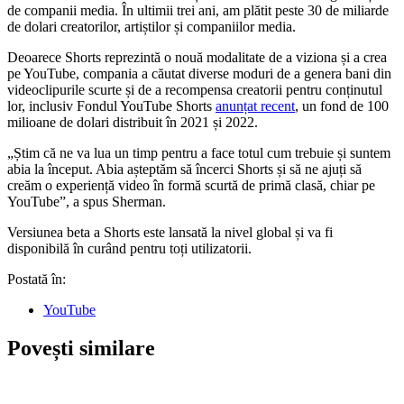
de companii media. În ultimii trei ani, am plătit peste 30 de miliarde
de dolari creatorilor, artiștilor și companiilor media.
Deoarece Shorts reprezintă o nouă modalitate de a viziona și a crea
pe YouTube, compania a căutat diverse moduri de a genera bani din
videoclipurile scurte și de a recompensa creatorii pentru conținutul
lor, inclusiv Fondul YouTube Shorts
anunțat recent
, un fond de 100
milioane de dolari distribuit în 2021 și 2022.
„Știm că ne va lua un timp pentru a face totul cum trebuie și suntem
abia la început. Abia așteptăm să încerci Shorts și să ne ajuți să
creăm o experiență video în formă scurtă de primă clasă, chiar pe
YouTube”, a spus Sherman.
Versiunea beta a Shorts este lansată la nivel global și va fi
disponibilă în curând pentru toți utilizatorii.
Postată în:
YouTube
Povești similare