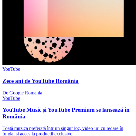
YouTube
Zece ani de YouTube România
De Google Romania
YouTube
YouTube Music și YouTube Premium se lansează în
România
Toată muzica preferată într-un singur loc, video-uri cu redare în
fundal și acces la producții exclusive.