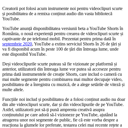
Creatorii pot folosi acum instrumente noi pentru videoclipuri scurte
și posibilitatea de a remixa conținut audio din vasta bibliotecă
YouTube.
YouTube anunță disponibilitatea versiunii beta a YouTube Shorts în
România, o nouă experiență pentru crearea de videoclipuri scurte și
captivante de pe telefonul mobil. Prezentat pentru prima dată în
septembrie 2020
, YouTube a extins serviciul Shorts în 26 de țări și
va fi disponibil acum în peste 100 de țări din întreaga lume, unde
este disponibil YouTube.
Deși videoclipurile scurte puteau să fie vizionate pe platformă și
anterior, utilizatorii din întreaga lume vor putea să acceseze pentru
prima dată instrumentele de creație Shorts, care includ o cameră cu
mai multe segmente pentru combinarea mai multor decupaje video,
posibilitatea de a înregistra cu muzică, de a alege setările de viteză și
multe altele.
Funcțiile noi includ și posibilitatea de a folosi conținut audio nu doar
din alte videoclipuri scurte, dar și din videoclipurile de pe YouTube.
Astfel, utilizatorii pot să-ți pună amprenta creativă asupra
conținutului pe care adoră să-l vizioneze pe YouTube, ajutând la
atragerea unor noi segmente de public, fie că este vorba despre a
reacționa la glumele lor preferate, testarea celei mai recente rețete a