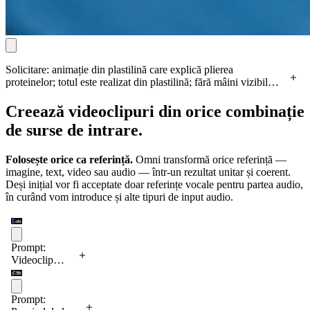
Solicitare: animație din plastilină care explică plierea
proteinelor; totul este realizat din plastilină; fără mâini vizibile;
tehnică stop-motion; acuratețe științifică.
Creează videoclipuri din orice combinație
de surse de intrare.
Folosește orice ca referință.
Omni transformă orice referință —
imagine, text, video sau audio — într-un rezultat unitar și coerent.
Deși inițial vor fi acceptate doar referințe vocale pentru partea audio,
în curând vom introduce și alte tipuri de input audio.
Prompt:
Videoclip
dinamic în
stilul filmelor
SF, bazat pe
Prompt:
image_0.png.