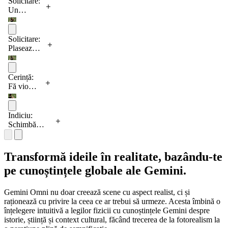
Solicitare:
urmărindu-i
Un
mișcarea; în
videoclip
interiorul
cu un
sferei se
violonist
Solicitare:
află o
care cântă
Plasează
reprezentare
o piesă.
violonistul
recursivă a
în cadrul
aceleiași
imaginii.
Cerință:
mâini care
Fă vioara
ține sfera,
invizibilă.
creând
astfel o
Indiciu:
recursivitate
Schimbă
infinită de
unghiul
încăperi.
camerei
Camera se
astfel încât
apropie lent
Transformă ideile în realitate, bazându-te
să fie
de sferă,
pe cunoștințele globale ale Gemini.
deasupra
generând o
umărului
buclă video.
violonistului.
Gemini Omni nu doar creează scene cu aspect realist, ci și
raționează cu privire la ceea ce ar trebui să urmeze. Acesta îmbină o
înțelegere intuitivă a legilor fizicii cu cunoștințele Gemini despre
istorie, știință și context cultural, făcând trecerea de la fotorealism la