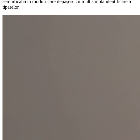
semnificația în moduri care depășesc cu mult simpla identificare a
tiparelor.