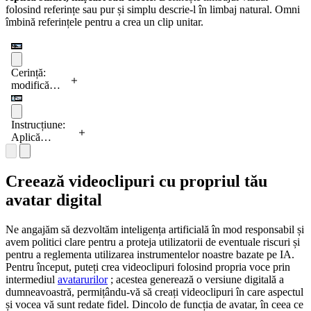
înconjurător,
include iluminare
imaginea 1)
doar ca
videoclipul
folosind referințe sau pur și simplu descrie-l în limbaj natural. Omni
schimbând
dinamică cu
pe măsură
ghid
sursă
îmbină referințele pentru a crea un clip unitar.
doar stilul
efect subtil de
ce merg.
pentru
personajului
vizual.
profunzime a
Folosește
mișcare;
din această
Utilizează
câmpului
pista audio
nu afișa
imagine.
tăieri bruște
(bokeh), care se
pentru o
desenul în
Aplică stilul
Cerință:
(hard cuts)
reflectă pe pereții
muzică de
videoclipul
din
modifică
între fundaluri,
încăperii,
fundal
final.
imaginea de
acest
păstrând
păstrând
retro-
referință
element
întotdeauna
neschimbată
futuristă. 10
noului
păstrând
Instrucțiune:
cerul în centrul
structura
secunde.
videoclip.
totul
Aplică
cadrului.
camerei.
neschimbat.
mișcarea
Asigură un
Adaugă
balenei din
mers continuu,
efecte de
videoclipul
Creează videoclipuri cu propriul tău
sunet continuu
mișcare
furnizat
și schimbări de
avatar digital
animate
asupra
stil perfect
care
imaginii cu
sincronizate cu
pornesc de
material fluid
ritmul audio.
Ne angajăm să dezvoltăm inteligența artificială în mod responsabil și
la
și
Aspect
avem politici clare pentru a proteja utilizatorii de eventuale riscuri și
skateboard.
reflectorizant.
cinematografic,
pentru a reglementa utilizarea instrumentelor noastre bazate pe IA.
Nu afișa
format 16:9.
Pentru început, puteți crea videoclipuri folosind propria voce prin
balena sau
intermediul
avatarurilor
; acestea generează o versiune digitală a
apa; în
dumneavoastră, permițându-vă să creați videoclipuri în care aspectul
schimb, fă ca
și vocea vă sunt redate fidel. Dincolo de funcția de avatar, în ceea ce