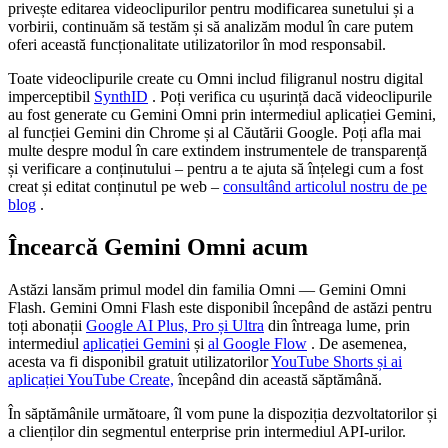
acest material
privește editarea videoclipurilor pentru modificarea sunetului și a
reflectorizant
vorbirii, continuăm să testăm și să analizăm modul în care putem
în mișcare să
oferi această funcționalitate utilizatorilor în mod responsabil.
ia o formă
care
Toate videoclipurile create cu Omni includ filigranul nostru digital
amintește de
imperceptibil
SynthID
. Poți verifica cu ușurință dacă videoclipurile
balena care
au fost generate cu Gemini Omni prin intermediul aplicației Gemini,
înoată.
al funcției Gemini din Chrome și al Căutării Google. Poți afla mai
Înlocuiește
multe despre modul în care extindem instrumentele de transparență
apa cu forme
și verificare a conținutului – pentru a te ajuta să înțelegi cum a fost
din material
creat și editat conținutul pe web –
consultând articolul nostru de pe
alb și neted,
blog
.
aflate în
mișcare.
Încearcă Gemini Omni acum
Astăzi lansăm primul model din familia Omni — Gemini Omni
Flash. Gemini Omni Flash este disponibil începând de astăzi pentru
toți abonații
Google AI Plus, Pro și Ultra
din întreaga lume, prin
intermediul
aplicației Gemini
și
al Google Flow
. De asemenea,
acesta va fi disponibil gratuit utilizatorilor
YouTube Shorts și ai
aplicației YouTube Create,
începând din această săptămână.
În săptămânile următoare, îl vom pune la dispoziția dezvoltatorilor și
a clienților din segmentul enterprise prin intermediul API-urilor.