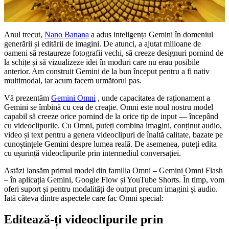
Anul trecut,
Nano Banana
a adus inteligența Gemini în domeniul
generării și editării de imagini. De atunci, a ajutat milioane de
oameni să restaureze fotografii vechi, să creeze designuri pornind de
la schițe și să vizualizeze idei în moduri care nu erau posibile
anterior. Am construit Gemini de la bun început pentru a fi nativ
multimodal, iar acum facem următorul pas.
Vă prezentăm
Gemini Omni
, unde capacitatea de raționament a
Gemini se îmbină cu cea de creație. Omni este noul nostru model
capabil să creeze orice pornind de la orice tip de input — începând
cu videoclipurile. Cu Omni, puteți combina imagini, conținut audio,
video și text pentru a genera videoclipuri de înaltă calitate, bazate pe
cunoștințele Gemini despre lumea reală. De asemenea, puteți edita
cu ușurință videoclipurile prin intermediul conversației.
Astăzi lansăm primul model din familia Omni – Gemini Omni Flash
– în aplicația Gemini, Google Flow și YouTube Shorts. În timp, vom
oferi suport și pentru modalități de output precum imagini și audio.
Iată câteva dintre aspectele care fac Omni special:
Editează-ți videoclipurile prin