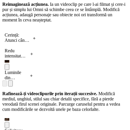
Reimaginează acțiunea.
Ia un videoclip pe care l-ai filmat și cere-i
pur și simplu lui Omni să schimbe ceea ce se întâmplă. Modifică
acțiunea, adaugă personaje sau obiecte noi ori transformă un
moment în ceva neașteptat.
Cerință:
Atunci când
persoana
atinge
Redu
oglinda, fă ca
intensitatea
suprafața
luminii din
acesteia să
încăpere.
creeze unde
Plasează o
Luminile
frumoase,
cameră cu
din
asemenea
podea în
apartamente
unui lichid,
carouri alb-
încep să se
iar brațul
negru în
aprindă în
Rafinează-ți videoclipurile prin iterații succesive.
Modifică
persoanei să
interiorul
sincron cu
mediul, unghiul, stilul sau chiar detalii specifice, fără a pierde
se transforme
unei sfere
muzica.
vreodată firul scenei originale. Parcurge caruselul pentru a vedea
într-un
de sticlă
cum modificările se dezvoltă unele pe baza celorlalte.
material
care
reflectorizant,
plutește
precum cel al
deasupra
oglinzii.
mâinii,