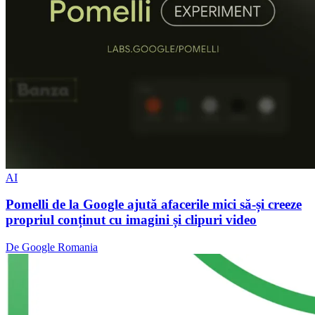
AI
Pomelli de la Google ajută afacerile mici să-și creeze
propriul conținut cu imagini și clipuri video
De Google Romania