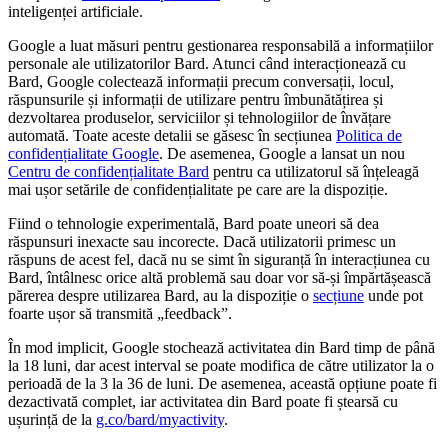
inteligenței artificiale.
Google a luat măsuri pentru gestionarea responsabilă a informațiilor
personale ale utilizatorilor Bard. Atunci când interacționează cu
Bard, Google colectează informații precum conversații, locul,
răspunsurile și informații de utilizare pentru îmbunătățirea și
dezvoltarea produselor, serviciilor și tehnologiilor de învățare
automată. Toate aceste detalii se găsesc în secțiunea
Politica de
confidențialitate Google
. De asemenea, Google a lansat un nou
Centru de confidențialitate Bard
pentru ca utilizatorul să înțeleagă
mai ușor setările de confidențialitate pe care are la dispoziție.
Fiind o tehnologie experimentală, Bard poate uneori să dea
răspunsuri inexacte sau incorecte. Dacă utilizatorii primesc un
răspuns de acest fel, dacă nu se simt în siguranță în interacțiunea cu
Bard, întâlnesc orice altă problemă sau doar vor să-și împărtășească
părerea despre utilizarea Bard, au la dispoziție o
secțiune
unde pot
foarte ușor să transmită „feedback”.
În mod implicit, Google stochează activitatea din Bard timp de până
la 18 luni, dar acest interval se poate modifica de către utilizator la o
perioadă de la 3 la 36 de luni. De asemenea, această opțiune poate fi
dezactivată complet, iar activitatea din Bard poate fi ștearsă cu
ușurință de la
g.co/bard/myactivity
.