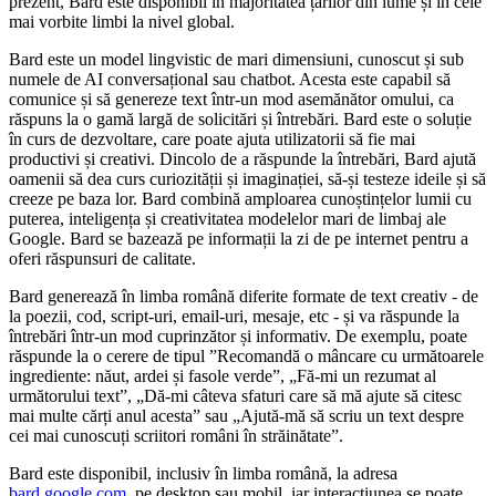
prezent, Bard este disponibil în majoritatea țărilor din lume și în cele
mai vorbite limbi la nivel global.
Bard este un model lingvistic de mari dimensiuni, cunoscut și sub
numele de AI conversațional sau chatbot. Acesta este capabil să
comunice și să genereze text într-un mod asemănător omului, ca
răspuns la o gamă largă de solicitări și întrebări. Bard este o soluție
în curs de dezvoltare, care poate ajuta utilizatorii să fie mai
productivi și creativi. Dincolo de a răspunde la întrebări, Bard ajută
oamenii să dea curs curiozității și imaginației, să-și testeze ideile și să
creeze pe baza lor. Bard combină amploarea cunoștințelor lumii cu
puterea, inteligența și creativitatea modelelor mari de limbaj ale
Google. Bard se bazează pe informații la zi de pe internet pentru a
oferi răspunsuri de calitate.
Bard generează în limba română diferite formate de text creativ - de
la poezii, cod, script-uri, email-uri, mesaje, etc - și va răspunde la
întrebări într-un mod cuprinzător și informativ. De exemplu, poate
răspunde la o cerere de tipul ”Recomandă o mâncare cu următoarele
ingrediente: năut, ardei și fasole verde”, „Fă-mi un rezumat al
următorului text”, „Dă-mi câteva sfaturi care să mă ajute să citesc
mai multe cărți anul acesta” sau „Ajută-mă să scriu un text despre
cei mai cunoscuți scriitori români în străinătate”.
Bard este disponibil, inclusiv în limba română, la adresa
bard.google.com
, pe desktop sau mobil, iar interacțiunea se poate