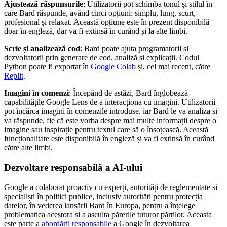
Ajustează răspunsurile
: Utilizatorii pot schimba tonul și stilul în
care Bard răspunde, având cinci opțiuni: simplu, lung, scurt,
profesional și relaxat. Această opțiune este în prezent disponibilă
doar în engleză, dar va fi extinsă în curând și la alte limbi.
Scrie și analizează cod
: Bard poate ajuta programatorii și
dezvoltatorii prin generare de cod, analiză și explicații. Codul
Python poate fi exportat în
Google Colab
și, cel mai recent, către
Replit
.
Imagini în comenzi
: Începând de astăzi, Bard înglobează
capabilitățile Google Lens de a interacționa cu imagini. Utilizatorii
pot încărca imagini în comenzile introduse, iar Bard le va analiza și
va răspunde, fie că este vorba despre mai multe informații despre o
imagine sau inspirație pentru textul care să o însoțească. Această
funcționalitate este disponibilă în engleză și va fi extinsă în curând
către alte limbi.
Dezvoltare responsabilă a AI-ului
Google a colaborat proactiv cu experți, autorități de reglementate și
specialiști în politici publice, inclusiv autorități pentru protecția
datelor, în vederea lansării Bard în Europa, pentru a înțelege
problematica acestora și a asculta părerile tuturor părților. Aceasta
este parte a
abordării responsabile
a Google în dezvoltarea