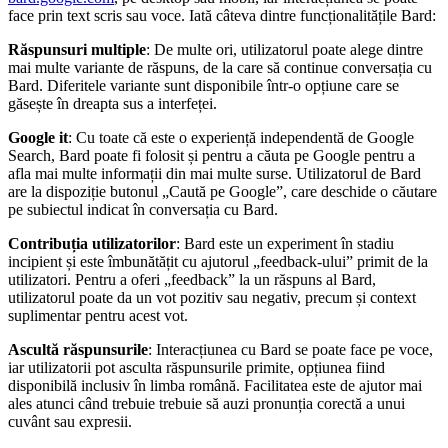
face prin text scris sau voce. Iată câteva dintre funcționalitățile Bard:
Răspunsuri multiple
: De multe ori, utilizatorul poate alege dintre
mai multe variante de răspuns, de la care să continue conversația cu
Bard. Diferitele variante sunt disponibile într-o opțiune care se
găsește în dreapta sus a interfeței.
Google it
: Cu toate că este o experiență independentă de Google
Search, Bard poate fi folosit și pentru a căuta pe Google pentru a
afla mai multe informații din mai multe surse. Utilizatorul de Bard
are la dispoziție butonul „Caută pe Google”, care deschide o căutare
pe subiectul indicat în conversația cu Bard.
Contribuția utilizatorilor
: Bard este un experiment în stadiu
incipient și este îmbunătățit cu ajutorul „feedback-ului” primit de la
utilizatori. Pentru a oferi „feedback” la un răspuns al Bard,
utilizatorul poate da un vot pozitiv sau negativ, precum și context
suplimentar pentru acest vot.
Ascultă răspunsurile
: Interacțiunea cu Bard se poate face pe voce,
iar utilizatorii pot asculta răspunsurile primite, opțiunea fiind
disponibilă inclusiv în limba română. Facilitatea este de ajutor mai
ales atunci când trebuie trebuie să auzi pronunția corectă a unui
cuvânt sau expresii.