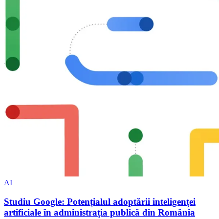
AI
Studiu Google: Potențialul adoptării inteligenței
artificiale în administrația publică din România