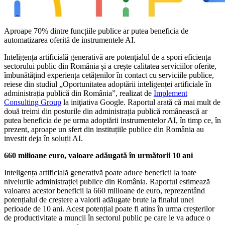
Aproape 70% dintre funcțiile publice ar putea beneficia de
automatizarea oferită de instrumentele AI.
Inteligența artificială generativă are potențialul de a spori eficiența
sectorului public din România și a crește calitatea serviciilor oferite,
îmbunătățind experiența cetățenilor în contact cu serviciile publice,
reiese din studiul „Oportunitatea adoptării inteligenței artificiale în
administrația publică din România”, realizat de
Implement
Consulting Group
la iniţiativa Google. Raportul arată că mai mult de
două treimi din posturile din administrația publică românească ar
putea beneficia de pe urma adoptării instrumentelor AI, în timp ce, în
prezent, aproape un sfert din instituțiile publice din România au
investit deja în soluții AI.
660 milioane euro, valoare adăugată în următorii 10 ani
Inteligența artificială generativă poate aduce beneficii la toate
nivelurile administrației publice din România. Raportul estimează
valoarea acestor beneficii la 660 milioane de euro, reprezentând
potențialul de creștere a valorii adăugate brute la finalul unei
perioade de 10 ani. Acest potențial poate fi atins în urma creșterilor
de productivitate a muncii în sectorul public pe care le va aduce o