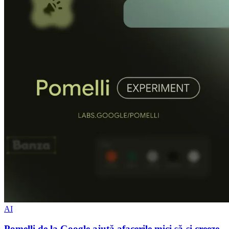
AI
Pomelli de la Google ajută afacerile mici să-și creeze