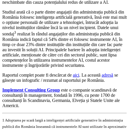
neschimbate din cauza potențialului redus de utilizare a AI.
Studiul arată că o parte dintre angajații din administrația publică din
România folosesc inteligența artificială generativă, însă este mai mult
o opțiune personală de utilizare a tehnologiei, întrucât adopția la
nivelul instituțiilor rămâne încă la un nivel incipient. Datele unui
3
sondaj
realizat în rândul angajaților din administrația publică din
România indică faptul că 54% dintre ei folosesc instrumente AI, în
timp ce doar 23% dintre instituțiile din instituțiile din care fac parte
au investit în soluții AI. Principalele bariere în adopția inteligenței
artificiale, menționate de către cei din sectorul public, sunt lipsa
competențelor în utilizarea instrumentelor AI, costul acestor
instrumente și îngrijorările privind securitatea.
Raportul complet poate fi descărcat de
aici
. La această
adresă
se
găsește un infografic / rezumat al raportului pe România.
Implement Consulting Group
este o companie scandinavă de
consultanță în management, fondată în 1996, cu peste 1700 de
consultanți în Scandinavia, Germania, Elveția și Statele Unite ale
Americii.
1 Adoptarea pe scară largă a inteligenței artificiale generative în administrația
publică din România înseamnă că instrumentele AI sunt utilizate în aproximativ