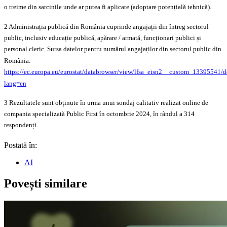
o treime din sarcinile unde ar putea fi aplicate (adoptare potențială tehnică).
2 Administrația publică din România cuprinde angajații din întreg sectorul
public, inclusiv educație publică, apărare / armată, funcționari publici și
personal cleric. Sursa datelor pentru numărul angajaților din sectorul public din
România:
https://ec.europa.eu/eurostat/databrowser/view/lfsa_eisn2__custom_13395541/de
lang=en
3 Rezultatele sunt obținute în urma unui sondaj calitativ realizat online de
compania specializată Public First în octombrie 2024, în rândul a 314
respondenți.
Postată în:
AI
Povești similare