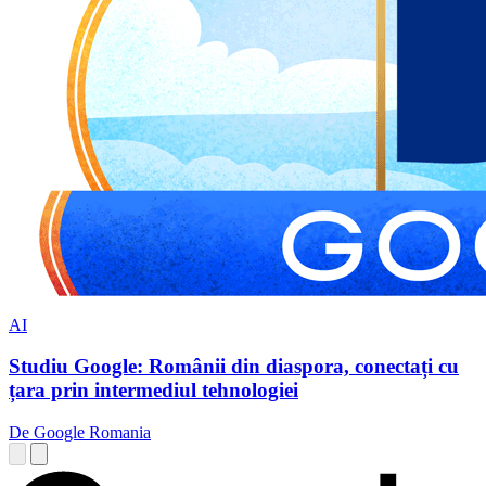
AI
Studiu Google: Românii din diaspora, conectați cu
țara prin intermediul tehnologiei
De Google Romania