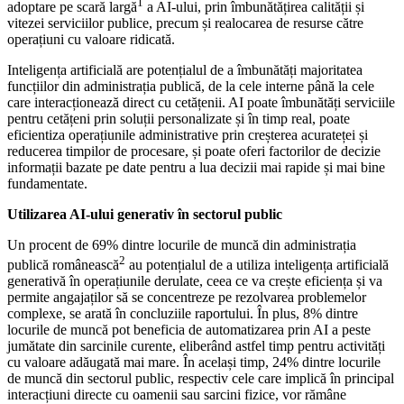
1
adoptare pe scară largă
a AI-ului, prin îmbunătățirea calității și
vitezei serviciilor publice, precum și realocarea de resurse către
operațiuni cu valoare ridicată.
Inteligența artificială are potențialul de a îmbunătăți majoritatea
funcțiilor din administrația publică, de la cele interne până la cele
care interacționează direct cu cetățenii. AI poate îmbunătăți serviciile
pentru cetățeni prin soluții personalizate și în timp real, poate
eficientiza operațiunile administrative prin creșterea acurateței și
reducerea timpilor de procesare, și poate oferi factorilor de decizie
informații bazate pe date pentru a lua decizii mai rapide și mai bine
fundamentate.
Utilizarea AI-ului generativ în sectorul public
Un procent de 69% dintre locurile de muncă din administrația
2
publică românească
au potențialul de a utiliza inteligența artificială
generativă în operațiunile derulate, ceea ce va crește eficiența și va
permite angajaților să se concentreze pe rezolvarea problemelor
complexe, se arată în concluziile raportului. În plus, 8% dintre
locurile de muncă pot beneficia de automatizarea prin AI a peste
jumătate din sarcinile curente, eliberând astfel timp pentru activități
cu valoare adăugată mai mare. În același timp, 24% dintre locurile
de muncă din sectorul public, respectiv cele care implică în principal
interacțiuni directe cu oamenii sau sarcini fizice, vor rămâne