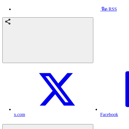
ฟีด RSS
x.com
Facebook