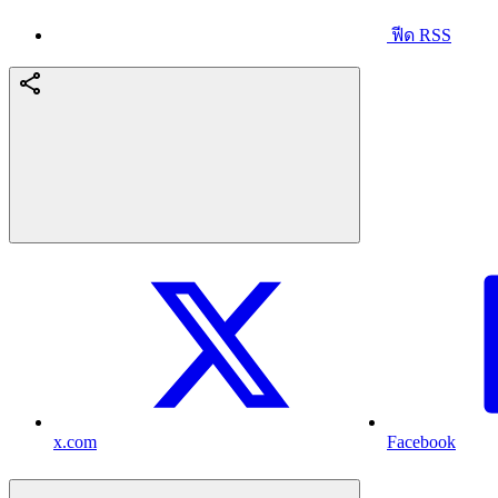
ฟีด RSS
x.com
Facebook