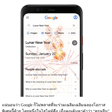
แน่นอนว่า Google ก็ไม่พลาดที่จะร่วมเฉลิมเฉลิมฉลองโอกาส
พิเศษนี้ด้วย โดยหนึ่งในไฮไลท์คือ เมื่อคุณค้นหาคำว่า “ตรุษจีน”