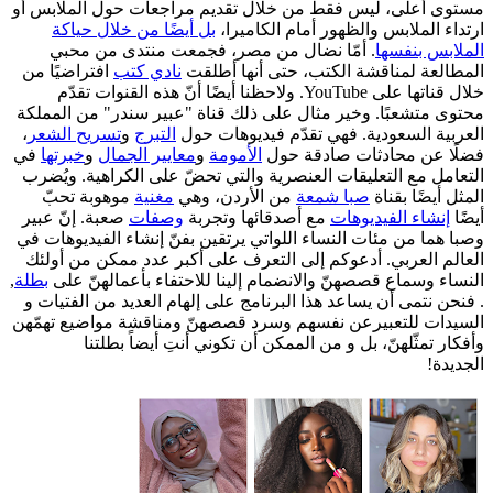
مستوى أعلى، ليس فقط من خلال تقديم مراجعات حول الملابس أو
ارتداء الملابس والظهور أمام الكاميرا،
بل أيضًا من خلال حياكة
الملابس بنفسها
. أمّا نضال من مصر، فجمعت منتدى من محبي
المطالعة لمناقشة الكتب، حتى أنها أطلقت
نادي كتب
افتراضيًا من
خلال قناتها على YouTube. ولاحظنا أيضًا أنّ هذه القنوات تقدّم
محتوى متشعبًا. وخير مثال على ذلك قناة "عبير سندر" من المملكة
العربية السعودية. فهي تقدّم فيديوهات حول
التبرج
و
تسريح الشعر
،
فضلًا عن محادثات صادقة حول
الأمومة
و
معايير الجمال
و
خبرتها
في
التعامل مع التعليقات العنصرية والتي تحضّ على الكراهية. ويُضرب
المثل أيضًا بقناة
صبا شمعة
من الأردن، وهي
مغنية
موهوبة تحبّ
أيضًا
إنشاء الفيديوهات
مع أصدقائها وتجربة
وصفات
صعبة. إنّ عبير
وصبا هما من مئات النساء اللواتي يرتقين بفنّ إنشاء الفيديوهات في
العالم العربي. أدعوكم إلى التعرف على أكبر عدد ممكن من أولئك
النساء وسماع قصصهنّ والانضمام إلينا للاحتفاء بأعمالهنّ على
بطلة
,
. فنحن نتمى أن يساعد هذا البرنامج على إلهام العديد من الفتيات و
السيدات للتعبيرعن نفسهم وسرد قصصهنّ ومناقشة مواضيع تهمّهن
وأفكار تمثّلهنّ، بل و من الممكن أن تكوني أنتِ أيضاً بطلتنا
الجديدة!