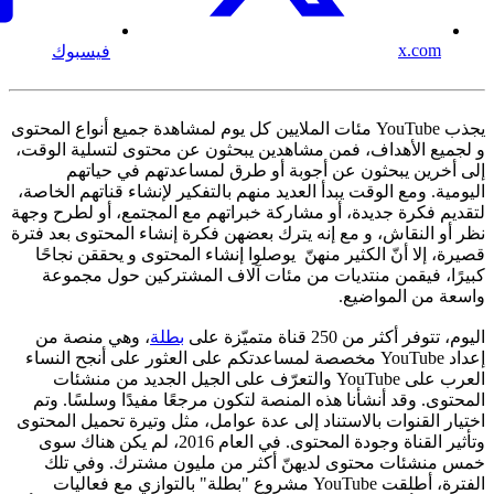
x.com
فيسبوك
يجذب YouTube مئات الملايين كل يوم لمشاهدة جميع أنواع المحتوى
و لجميع الأهداف، فمن مشاهدين يبحثون عن محتوى لتسلية الوقت،
إلى أخرين يبحثون عن أجوبة أو طرق لمساعدتهم في حياتهم
اليومية. ومع الوقت يبدأ العديد منهم بالتفكير لإنشاء قناتهم الخاصة،
لتقديم فكرة جديدة، أو مشاركة خبراتهم مع المجتمع، أو لطرح وجهة
نظر أو النقاش، و مع إنه يترك بعضهن فكرة إنشاء المحتوى بعد فترة
قصيرة، إلا أنّ الكثير منهنّ يوصلوا إنشاء المحتوى و يحققن نجاحًا
كبيرًا، فيقمن منتديات من مئات آلاف المشتركين حول مجموعة
واسعة من المواضيع.
اليوم، تتوفر أكثر من 250 قناة متميّزة على
بطلة
، وهي منصة من
إعداد YouTube مخصصة لمساعدتكم على العثور على أنجح النساء
العرب على YouTube والتعرّف على الجيل الجديد من منشئات
المحتوى. وقد أنشأنا هذه المنصة لتكون مرجعًا مفيدًا وسلسًا. وتم
اختيار القنوات بالاستناد إلى عدة عوامل، مثل وتيرة تحميل المحتوى
وتأثير القناة وجودة المحتوى. في العام 2016، لم يكن هناك سوى
خمس منشئات محتوى لديهنّ أكثر من مليون مشترك. وفي تلك
الفترة، أطلقت YouTube مشروع "بطلة" بالتوازي مع فعاليات