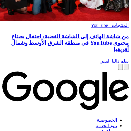
المنتجات - YouTube
من شاشة الهاتف إلى الشاشة الفضية: احتفال بصناع
محتوى YouTube في منطقة الشرق الأوسط وشمال
أفريقيا
بقلم داليا الفقي
الخصوصية
بنود الخدمة