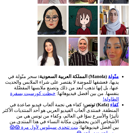
منّولة
(Manola) المملكة العربية السعودية:
سحر منّولة في
يديها، فعشقها للموضة لا يقتصر على شراء الملابس والحديث
عنها، بل إنها تذهب أبعد من ذلك وتصنع ملابسها المفضّلة
بنفسها. من بين أفضل فيديوهاتها:
خيطت كورسيت بسفرة
الطاولة!
كفاء
(Kafa) تونس:
كفاء هي نجمة ألعاب فيديو صاعدة في
المنطقة. فمنتدى ألعاب الفيديو العربي هو أحد المنتديات الأكثر
تأثيرًا والأسرع نموًا في العالم، وكفاء من تونس هي من
الأشخاص الذين يحفظون مكانة النساء في هذا المنتدى.من
بين أفضل فيديوهاتها:
بنت تتحدى سيبلوس لأول مرة 😱😱
روم واحد ضد واحد 😂