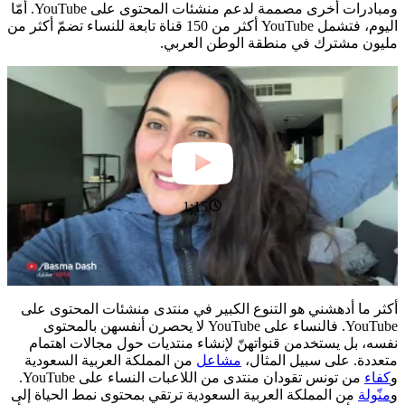
ومبادرات أخرى مصممة لدعم منشئات المحتوى على YouTube. أمّا
اليوم، فتشمل YouTube أكثر من 150 قناة تابعة للنساء تضمّ أكثر من
مليون مشترك في منطقة الوطن العربي.
1:15
أكثر ما أدهشني هو التنوع الكبير في منتدى منشئات المحتوى على
YouTube. فالنساء على YouTube لا يحصرن أنفسهن بالمحتوى
نفسه، بل يستخدمن قنواتهنّ لإنشاء منتديات حول مجالات اهتمام
متعددة. على سبيل المثال،
مشاعل
من المملكة العربية السعودية
و
كفاء
من تونس تقودان منتدى من اللاعبات النساء على YouTube.
و
منّولة
من المملكة العربية السعودية ترتقي بمحتوى نمط الحياة إلى