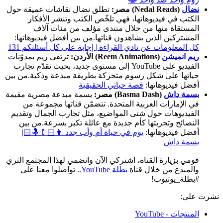
نضال
(Nedal Reads) مصر:
تطلق نضال نقاشات عميقة حول
الكتب في فيديوهاتها، فهي تلخّص الكتب وتنشر الأفكار
المستقاة منها من خلال منتدى مؤلف من مئات آلاف
المشتركين الذين يشاهدون قناتها.من بين أفضل فيديوهاتها:
كل المعلومات عن نادي القراءة | إجابة على كل أسئلتكم 131
ريم انميشن
(Reem Animations) الأردن:
ترتقي ريم بمدوّنات
الفيديو على YouTube إلى مستوى جديد، بحيث تقدّم تجارب
حياتها على شكل رسوم متحركة بطريقة مبدعة وذكية.من بين
أفضل فيديوهاتها:
قصة حياتي الحقيقية
بسمة داش
(Basma Dash) مصر:
بسمة مبدعة مصرية مقيمة
في الإمارات العربية المتحدة. تتضمّن قناتها مجموعة من
الفيديوهات حول شتى المواضيع، مثل تجارب الجمال وتقديم
النصائح وتجربتها كأم جديدة مع عائلة تكبر بسرعة.من بين
أفضل فيديوهاتها:
يوم في حياة أم وأب جدد 👨🏻‍🍼🤱🏻|
بسمة داش
قومي بزيارة القناة، اشتركي الآن وانضمي لهذا المجتمع الثري
والمبدع من خلال قناة
بطلة YouTube
.. تواصلوا معنا على
#بطلة_يوتيوب!
نشرت على:
المنتجات - YouTube