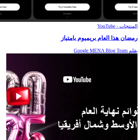
المنتجات - YouTube
رمضان هذا العام بريميوم بامتياز
بقلم Google MENA Blog Team