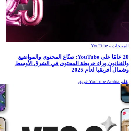
المنتجات - YouTube
‫20 عامًا على YouTube: صنّاع المحتوى والمواضيع
والفنانون وراء خريطة المحتوى في الشرق الأوسط
وشمال أفريقيا لعام 2025
بقلم YouTube Arabia فريق