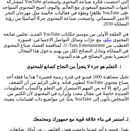
التي احتضنت فكرة صناعة المحتوى واستخدام YouTube لمشاركة
أصوات المجتمع السعودي مع العالم. واليوم، أصبح المحتوى المتواجد
على YouTube ظاهرًا وبقوّة في فعاليات عالمية مثل مهرجان البحر
الأحمر السينمائي، وأصبحت صناعة المحتوى جزءًا أساسيًا من رؤية
المملكة 2030.
في الحلقة الأولى من موسم حكايات YouTube الجديد، تجلس صانعة
المحتوى
بيكو
، مع عرّاب وسائل التواصل الاجتماعي، قسورة
الخطيب من U-Turn Entertainment، لمناقشة اقتصاد صناع المحتوى
في المملكة وتبادل النصائح لكل من يهتم بدخول هذا المجال.
اختصرنا بعض النصائح في هذه المدونة:
التعلم هو جزء لا يتجزأ من النجاح كصانع للمحتوى
تخيل مشاهدة 1000 فيديو في فترة زمنية قصيرة؟ هذا ما فعله أحد
صناع محتوى YouTube لتطوير قناته. وعلى الرغم من أن الشغف
أمر رائع، إلا أنه من المهم الاستمرار في التعلم واكتساب المعلومات
الجديدة خاصةً في مجال محدد وإبرازه في المحتوى لأن الكثير من
الأشخاص يأتون إلى YouTube بحثًا عن مواضيع ذات اهتمامات معينة.
2. استمر في بناء علاقة قوية مع جمهورك ومجتمعك
يقول قسورة أنه عندما واجهت هتون القاضي - من أوائل صانعات