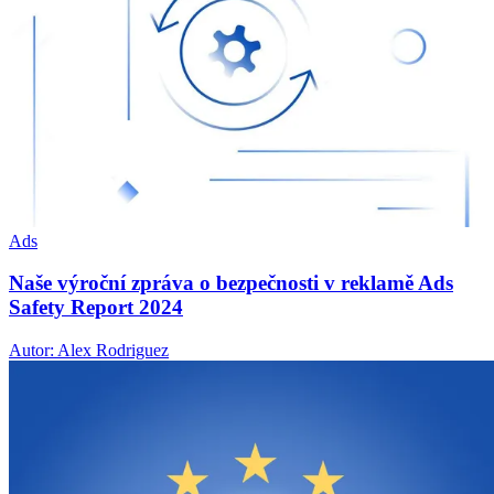
Ads
Naše výroční zpráva o bezpečnosti v reklamě Ads
Safety Report 2024
Autor: Alex Rodriguez