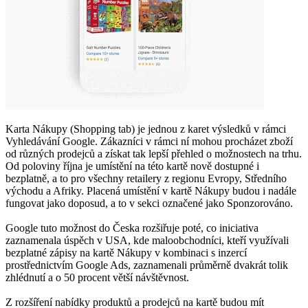
Karta Nákupy (Shopping tab) je jednou z karet výsledků v rámci
Vyhledávání Google. Zákazníci v rámci ní mohou procházet zboží
od různých prodejců a získat tak lepší přehled o možnostech na trhu.
Od poloviny října je umístění na této kartě nově dostupné i
bezplatně, a to pro všechny retailery z regionu Evropy, Středního
východu a Afriky. Placená umístění v kartě Nákupy budou i nadále
fungovat jako doposud, a to v sekci označené jako Sponzorováno.
Google tuto možnost do Česka rozšiřuje poté, co iniciativa
zaznamenala úspěch v USA, kde maloobchodníci, kteří využívali
bezplatné zápisy na kartě Nákupy v kombinaci s inzercí
prostřednictvím Google Ads, zaznamenali průměrně dvakrát tolik
zhlédnutí a o 50 procent větší návštěvnost.
Z rozšíření nabídky produktů a prodejců na kartě budou mít