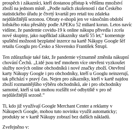
prospěch i zákazníci, kteří dostanou přístup k většímu množství
zboží na jednom místě. „Podle našich zkušeností i dat Českého
statistického úřadu je čtvrtý kvartál pro retail tou zdaleka
nejdůležitější sezonou. Obraty e-shopů jen ve vánočním období
loňského roku přesáhly podle APEKu 52 miliard korun. Letos navíc
vidíme, že pandemie covidu-19 k online nákupu přivedla i zcela
nové skupiny, jako například zákazníky starší 55 let,” komentuje
spuštění možnosti bezplatné inzerce na kartě Nákupy Google šéf
retailu Googlu pro Česko a Slovensko František Štrupl.
Ten zdůrazňuje také fakt, že pandemie významně změnila nákupní
chování Čechů. „Lidé jsou teď mnohem více otevřeni vyzkoušet
služby nových online obchodníků i nové značky zboží. Otevření
karty Nákupy Google i pro obchodníky, kteří u Googlu neinzerují,
tak přichází v pravý čas. Nejen pro zákazníky, kteří v kartě najdou
zboží rozmanitějšího výběru obchodníků, ale i pro obchodníky
samotné, kteří si tak mohou rozšířit své odbytiště v pro ně
nejdůležitější sezoně.”
Ti, kdo již využívají Google Merchant Center a reklamy v
Nákupech Google, mohou tuto novinku využít automaticky;
produkty se v kartě Nákupy zobrazí bez dalších nákladů.
Zveřejněno v: