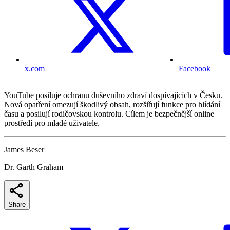
x.com
Facebook
YouTube posiluje ochranu duševního zdraví dospívajících v Česku.
Nová opatření omezují škodlivý obsah, rozšiřují funkce pro hlídání
času a posilují rodičovskou kontrolu. Cílem je bezpečnější online
prostředí pro mladé uživatele.
James Beser
Dr. Garth Graham
Share