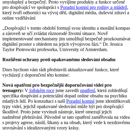
smysluplný a bezpečný. Proto vyvíjíme produkty a funkce určené
pro dospívající ve spolupráci s
Poradní komisí pro rodiny a mládež
,
který tvoří odborníci na vývoj dětí, digitální média, duševní zdraví a
online vzdělávání
„Dospívající v tomto období formují svou identitu a morální kompas
a zároveň se učí zvládat různorodé životní situace. Nově
implementované mechanismy jim umožňují bezpečně prozkoumávat
digitální prostor s ohledem na jejich vývojovou fázi.“ Dr. Jessica
Taylor Piotrowski profesorka, University of Amsterdam.
Rozšíření ochrany proti opakovanému sledování obsahu
Dnes bychom vám rádi představili aktualizované funkce, které
vycházejí z doporučení této komise:
Nová opatření pro bezpečnější doporučování videí pro
teenagery:
V
loňském roce
jsme zavedli
opatření
, která zohledňují
specifika dospívání a potenciální dopad online obsahu na psychiku
mladých lidí. Po konzultaci s naší
Poradní komisí
jsme identifikovali
typy videí, jejichž opakované sledování může být pro dospívající
škodlivé. Proto jsme vyvinuli nástroje, které omezují jejich
nadměrné přehrávání. Původně se tato opatření zaměřovala na videa
s projevy agrese, násilí, šikany a na obsah, který vede k nezdravému
srovnávání s idealizovanými vzory krásy.