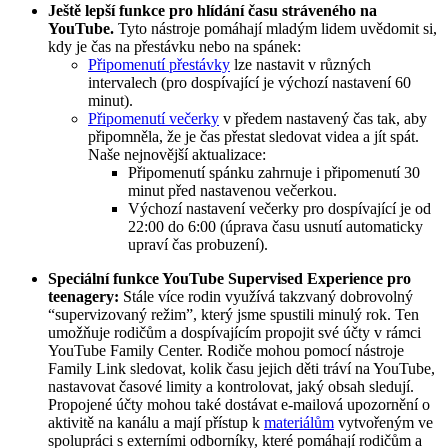
Ještě lepší funkce pro hlídání času stráveného na
YouTube.
Tyto nástroje pomáhají mladým lidem uvědomit si,
kdy je čas na přestávku nebo na spánek:
Připomenutí přestávky
lze nastavit v různých
intervalech (pro dospívající je výchozí nastavení 60
minut).
Připomenutí večerky
v předem nastavený čas tak, aby
připomněla, že je čas přestat sledovat videa a jít spát.
Naše nejnovější aktualizace:
Připomenutí spánku zahrnuje i připomenutí 30
minut před nastavenou večerkou.
Výchozí nastavení večerky pro dospívající je od
22:00 do 6:00 (úprava času usnutí automaticky
upraví čas probuzení).
Speciální funkce YouTube Supervised Experience pro
teenagery:
Stále více rodin využívá takzvaný dobrovolný
“supervizovaný režim”, který jsme spustili minulý rok. Ten
umožňuje rodičům a dospívajícím propojit své účty v rámci
YouTube Family Center. Rodiče mohou pomocí nástroje
Family Link sledovat, kolik času jejich děti tráví na YouTube,
nastavovat časové limity a kontrolovat, jaký obsah sledují.
Propojené účty mohou také dostávat e-mailová upozornění o
aktivitě na kanálu a mají přístup k
materiálům
vytvořeným ve
spolupráci s externími odborníky, které pomáhají rodičům a