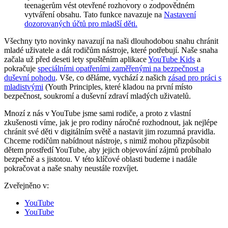
teenagerům vést otevřené rozhovory o zodpovědném
vytváření obsahu. Tato funkce navazuje na
Nastavení
dozorovaných účtů pro mladší děti.
Všechny tyto novinky navazují na naši dlouhodobou snahu chránit
mladé uživatele a dát rodičům nástroje, které potřebují. Naše snaha
začala už před deseti lety spuštěním aplikace
YouTube Kids
a
pokračuje
speciálními opatřeními zaměřenými na bezpečnost a
duševní pohodu
. Vše, co děláme, vychází z našich
zásad pro práci s
mladistvými
(Youth Principles, které kladou na první místo
bezpečnost, soukromí a duševní zdraví mladých uživatelů.
Mnozí z nás v YouTube jsme sami rodiče, a proto z vlastní
zkušenosti víme, jak je pro rodiny náročné rozhodnout, jak nejlépe
chránit své děti v digitálním světě a nastavit jim rozumná pravidla.
Chceme rodičům nabídnout nástroje, s nimiž mohou přizpůsobit
dětem prostředí YouTube, aby jejich objevování zájmů probíhalo
bezpečně a s jistotou. V této klíčové oblasti budeme i nadále
pokračovat a naše snahy neustále rozvíjet.
Zveřejněno v:
YouTube
YouTube