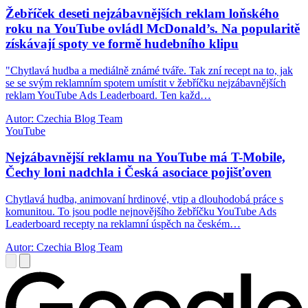
Žebříček deseti nejzábavnějších reklam loňského
roku na YouTube ovládl McDonald’s. Na popularitě
získávají spoty ve formě hudebního klipu
"Chytlavá hudba a mediálně známé tváře. Tak zní recept na to, jak
se se svým reklamním spotem umístit v žebříčku nejzábavnějších
reklam YouTube Ads Leaderboard. Ten každ…
Autor: Czechia Blog Team
YouTube
Nejzábavnější reklamu na YouTube má T-Mobile,
Čechy loni nadchla i Česká asociace pojišťoven
Chytlavá hudba, animovaní hrdinové, vtip a dlouhodobá práce s
komunitou. To jsou podle nejnovějšího žebříčku YouTube Ads
Leaderboard recepty na reklamní úspěch na českém…
Autor: Czechia Blog Team