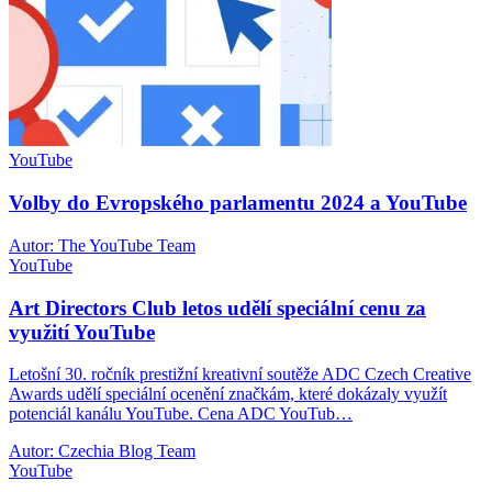
YouTube
Volby do Evropského parlamentu 2024 a YouTube
Autor: The YouTube Team
YouTube
Art Directors Club letos udělí speciální cenu za
využití YouTube
Letošní 30. ročník prestižní kreativní soutěže ADC Czech Creative
Awards udělí speciální ocenění značkám, které dokázaly využít
potenciál kanálu YouTube. Cena ADC YouTub…
Autor: Czechia Blog Team
YouTube