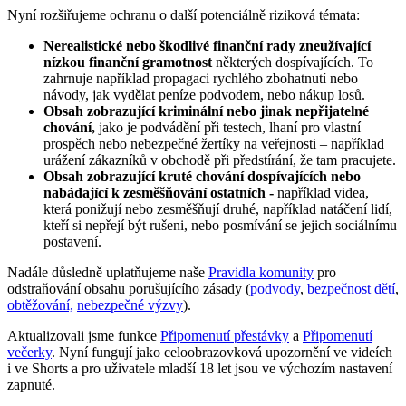
Nyní rozšiřujeme ochranu o další potenciálně riziková témata:
Nerealistické nebo škodlivé finanční rady zneužívající
nízkou finanční gramotnost
některých dospívajících. To
zahrnuje například propagaci rychlého zbohatnutí nebo
návody, jak vydělat peníze podvodem, nebo nákup losů.
Obsah zobrazující kriminální nebo jinak nepřijatelné
chování,
jako je podvádění při testech, lhaní pro vlastní
prospěch nebo nebezpečné žertíky na veřejnosti – například
urážení zákazníků v obchodě při předstírání, že tam pracujete.
Obsah zobrazující kruté chování dospívajících nebo
nabádající k zesměšňování ostatních -
například videa,
která ponižují nebo zesměšňují druhé, například natáčení lidí,
kteří si nepřejí být rušeni, nebo posmívání se jejich sociálnímu
postavení.
Nadále důsledně uplatňujeme naše
Pravidla komunity
pro
odstraňování obsahu porušujícího zásady (
podvody
,
bezpečnost dětí
,
obtěžování,
nebezpečné výzvy
).
Aktualizovali jsme funkce
Připomenutí přestávky
a
Připomenutí
večerky
. Nyní fungují jako celoobrazovková upozornění ve videích
i ve Shorts a pro uživatele mladší 18 let jsou ve výchozím nastavení
zapnuté.