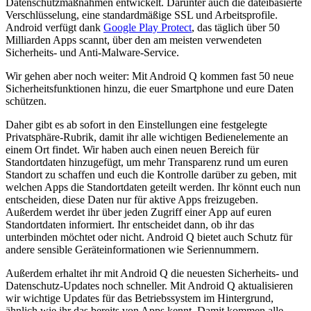
Datenschutzmaßnahmen entwickelt. Darunter auch die dateibasierte
Verschlüsselung, eine standardmäßige SSL und Arbeitsprofile.
Android verfügt dank
Google Play Protect
, das täglich über 50
Milliarden Apps scannt, über den am meisten verwendeten
Sicherheits- und Anti-Malware-Service.
Wir gehen aber noch weiter: Mit Android Q kommen fast 50 neue
Sicherheitsfunktionen hinzu, die euer Smartphone und eure Daten
schützen.
Daher gibt es ab sofort in den Einstellungen eine festgelegte
Privatsphäre-Rubrik, damit ihr alle wichtigen Bedienelemente an
einem Ort findet. Wir haben auch einen neuen Bereich für
Standortdaten hinzugefügt, um mehr Transparenz rund um euren
Standort zu schaffen und euch die Kontrolle darüber zu geben, mit
welchen Apps die Standortdaten geteilt werden. Ihr könnt euch nun
entscheiden, diese Daten nur für aktive Apps freizugeben.
Außerdem werdet ihr über jeden Zugriff einer App auf euren
Standortdaten informiert. Ihr entscheidet dann, ob ihr das
unterbinden möchtet oder nicht. Android Q bietet auch Schutz für
andere sensible Geräteinformationen wie Seriennummern.
Außerdem erhaltet ihr mit Android Q die neuesten Sicherheits- und
Datenschutz-Updates noch schneller. Mit Android Q aktualisieren
wir wichtige Updates für das Betriebssystem im Hintergrund,
ähnlich wie ihr das bereits von Apps kennt. Damit kommen alle