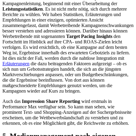
Kampagnenleistung, beginnend mit einer Überarbeitung der
Leistungsstatistiken
. Es ist nicht mehr nötig, sich durch mehrere
Berichte zu wühlen. Wir haben Statistiken, Erläuterungen und
Empfehlungen in einer einzigen, optimierten Ansicht
zusammengefasst, damit Werbetreibende Kampagnenschwankungen
besser verstehen und adressieren können. Darüber hinaus können
Werbetreibende mit sogenannten
Target Pacing Insights
den
Fortschritt im Hinblick auf ihre CPA- und ROAS-Zielen leicht
verfolgen. Es wird ersichtlich, ob eine Kampagne auf dem besten
Weg ist, Ergebnisse innerhalb des erwarteten Gebotziels zu liefern.
Ist dies nicht der Fall, werden durch die nahtlose Integration mit
Erläuterungen
die dazu beitragenden Faktoren aufgezeigt – ob es
sich nun um Gebotsstrategien handelt, die sich an die jüngsten
Marktverschiebungen anpassen, oder um Budgetbeschränkungen,
die die Ergebnisse beeinflussen. Von dort aus können
maßgeschneiderte Empfehlungen genutzt werden, um die
Kampagnen wieder auf Kurs zu bringen.
Auch das
Impression Share Reporting
wird erstmals in
Performance Max verfügbar sein. So kann man sehen, wie
prominent Text- und Shopping-Anzeigen auf der Suchergebnisseite
erscheinen, um die Wettbewerbslandschaft zu verstehen und zu
erkennen, ob es eine Möglichkeit gibt, die Reichweite zu erhöhen.
5. Medienmanagement nach eigenen