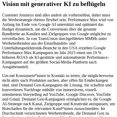
Vision mit generativer KI zu beflügeln
Customer Journeys sind alles andere als vorhersehbar, daher muss
die Werbestrategie ebenso flexibel sein. Performance Max wird von
Anfang bis Ende von Google AI unterstützt und optimiert das
Budget dynamisch, um die Conversions über die gesamte
Bandbreite an Kanälen und Zielgruppen von Google möglichst zu
vervielfachen. In von TransUnion durchgeführten MMMs unter
Werbetreibenden aus der Einzelhandels- und
Unterhaltungselektronik-Branche in den USA erzielten Google
Performance Max-Kampagnen im Jahr 2023 einen um 19 %
höheren ROAS als KI-gestützte und automatisierte Performance-
Kampagnen auf der größten Social-Media-Plattform nach
Ausgabenanteil.
Um mit Konsument*innen in Kontakt zu treten, die möglicherweise
nicht aktiv nach Produkten suchen, aber offen für Entdeckungen
sind, sind Demand Gen-Kampagnen die Lösung. Sie schaffen und
konvertieren Nachfrage mithilfe von immersivem, visuell-
orientiertem Storytelling auf YouTube, Google Discover, YouTube
und Gmail. Demand Gen-Kampagnen ermöglichen es, die Google
AI-Strategie nach Kanal, Zielgruppe und Kreativität anzupassen, um
Botschaften für die relevanten Kund*innen zuzuschneiden. Im
Durchschnitt verzeichneten Werbetreibende, die Demand Gen zu