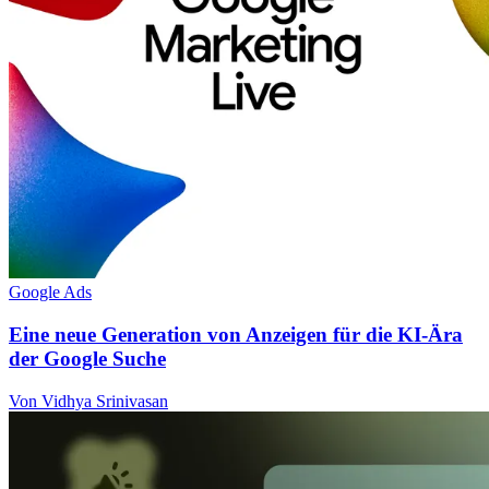
Google Ads
Eine neue Generation von Anzeigen für die KI-Ära
der Google Suche
Von Vidhya Srinivasan