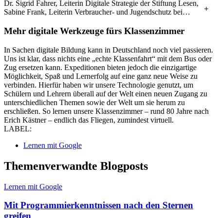
Dr. Sigrid Fahrer, Leiterin Digitale Strategie der Stiftung Lesen,
Sabine Frank, Leiterin Verbraucher- und Jugendschutz bei
Google, Dr. Susanne Eisenmann, Ministerin für Kultus, Jugend
und Sport in Baden-Württemberg und Thorsten Leimbach,
Mehr digitale Werkzeuge fürs Klassenzimmer
Fraunhofer-Institut für Intelligente Analyse- und
Informationssysteme IAIS (v. l. n. r.).
In Sachen digitale Bildung kann in Deutschland noch viel passieren.
Uns ist klar, dass nichts eine „echte Klassenfahrt“ mit dem Bus oder
Zug ersetzen kann. Expeditionen bieten jedoch die einzigartige
Möglichkeit, Spaß und Lernerfolg auf eine ganz neue Weise zu
verbinden. Hierfür haben wir unsere Technologie genutzt, um
Schülern und Lehrern überall auf der Welt einen neuen Zugang zu
unterschiedlichen Themen sowie der Welt um sie herum zu
erschließen. So lernen unsere Klassenzimmer – rund 80 Jahre nach
Erich Kästner – endlich das Fliegen, zumindest virtuell.
LABEL:
Lernen mit Google
Themenverwandte Blogposts
Lernen mit Google
Mit Programmierkenntnissen nach den Sternen
greifen