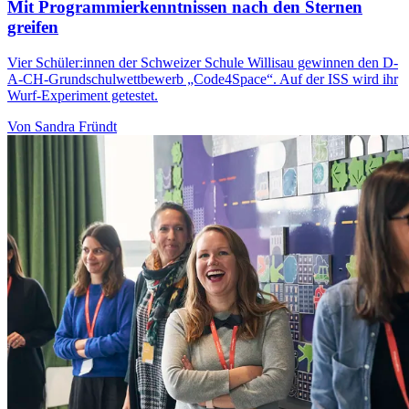
Mit Programmierkenntnissen nach den Sternen
greifen
Vier Schüler:innen der Schweizer Schule Willisau gewinnen den D-
A-CH-Grundschulwettbewerb „Code4Space“. Auf der ISS wird ihr
Wurf-Experiment getestet.
Von Sandra Fründt