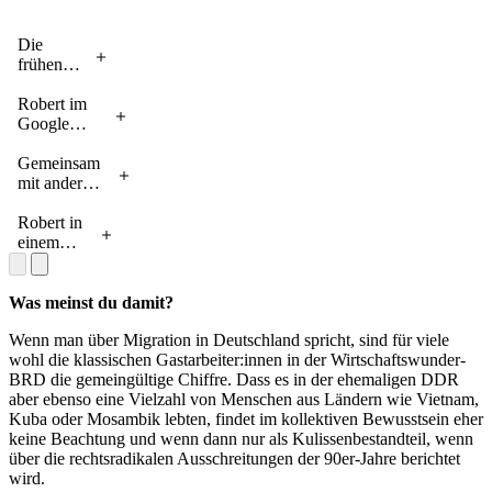
Die
frühen
Jahre –
Robert
Robert im
Lehmann
Google
wuchs
Headquarter
Mitte der
in Mountain
Gemeinsam
80er in
View,
mit anderen
der Nähe
Kalifornien
Googlern
von
beim
Robert in
Potsdam
Volunteering
einem
auf
im
Artikel
ländlichen
des
Tansania
Berliner
Was meinst du damit?
Kuriers
Wenn man über Migration in Deutschland spricht, sind für viele
anlässlich
wohl die klassischen Gastarbeiter:innen in der Wirtschaftswunder-
der
BRD die gemeingültige Chiffre. Dass es in der ehemaligen DDR
Eröffnung
aber ebenso eine Vielzahl von Menschen aus Ländern wie Vietnam,
des neuen
Kuba oder Mosambik lebten, findet im kollektiven Bewusstsein eher
Berliner
keine Beachtung und wenn dann nur als Kulissenbestandteil, wenn
Google-
über die rechtsradikalen Ausschreitungen der 90er-Jahre berichtet
Büros im
wird.
Januar