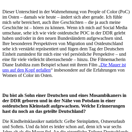
2019
Dieser Unterschied in der Wahrnehmung von People of Color (PoC)
im Osten – damals wie heute – ändert sich aber gerade. Ich fühle
mich sehr bereichert, auch ihre Geschichten – die ja auch meine
Geschichte ist – hören zu können. Wenn ich mich auf Social Media
umschaue, sehe ich wie viele ostdeutsche POC in der DDR gelebt
haben und/oder in den neuen Bundesländern aufgewachsen sind.
Ihre besonderen Perspektiven von Migration und Ostdeutschland
sehe ich verstärkt repräsentiert und fügen dem Tag der Deutschen
Einheit zumindest für mich eine viel persönliche Perspektive – und
eine für viele vielleicht überraschende – hinzu. Die Filmemacherin
Diane Izabiliza zum Beispiel schaut mit ihrem Film „
Die Mauer ist
uns auf den Kopf gefallen
“ insbesondere auf die Erfahrungen von
Women of Color im Osten.
Du bist als Sohn einer Deutschen und eines Mosambikaners in
der DDR geboren und in der Nähe von Potsdam in einer
ostdeutschen Kleinstadt aufgewachsen. Welche Erinnerungen
hast du noch an das geteilte Deutschland?
Die Kindheitsklassiker natürlich: Gelbe Steinplatten, Ostseeurlaub
und Softeis. Und da hört es leider schon auf, denn ich war sechs
Jahre alt als die Mauer fiel. An die eigentliche Teilung Deutschlands