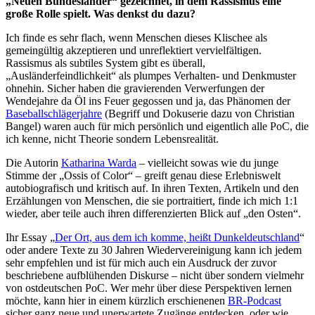
„Neuen Bundesländer“ gezeichnet, in dem Rassismus eine
große Rolle spielt. Was denkst du dazu?
Ich finde es sehr flach, wenn Menschen dieses Klischee als
gemeingültig akzeptieren und unreflektiert vervielfältigen.
Rassismus als subtiles System gibt es überall,
„Ausländerfeindlichkeit“ als plumpes Verhalten- und Denkmuster
ohnehin. Sicher haben die gravierenden Verwerfungen der
Wendejahre da Öl ins Feuer gegossen und ja, das Phänomen der
Baseballschlägerjahre
(Begriff und Dokuserie dazu von Christian
Bangel) waren auch für mich persönlich und eigentlich alle PoC, die
ich kenne, nicht Theorie sondern Lebensrealität.
Die Autorin
Katharina Warda
– vielleicht sowas wie du junge
Stimme der „Ossis of Color“ – greift genau diese Erlebniswelt
autobiografisch und kritisch auf. In ihren Texten, Artikeln und den
Erzählungen von Menschen, die sie portraitiert, finde ich mich 1:1
wieder, aber teile auch ihren differenzierten Blick auf „den Osten“.
Ihr Essay „
Der Ort, aus dem ich komme, heißt Dunkeldeutschland
“
oder andere Texte zu 30 Jahren Wiedervereinigung kann ich jedem
sehr empfehlen und ist für mich auch ein Ausdruck der zuvor
beschriebene aufblühenden Diskurse – nicht über sondern vielmehr
von ostdeutschen PoC. Wer mehr über diese Perspektiven lernen
möchte, kann hier in einem kürzlich erschienenen
BR-Podcast
sicher ganz neue und unerwartete Zugänge entdecken, oder wie