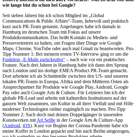
wie lange bist du schon bei Google?
Seit sieben Jahren bin ich schon Mitglied im „Global
Communications & Public Affairs“-Team, liebevoll und praktisch
kurz auch PR-Team genannt. Angefangen habe ich damals in
Hamburg im deutschen Team mit Fokus auf unsere
Produktkommunikation. Das heißt Kontakt zu Medien- und
Pressevertretern zu halten, um Fragen über Dinge wie Google
Maps, Chrome, YouTube oder auch mal Gmail zu beantworten. Pro-
Tipp Nummer 1: Bei meinem ersten TV-Interview ging es um die
Funktion „E-Mails zurückrufen“
– nach wie vor ein praktisches
Feature. Nach drei Jahren in Hamburg habe ich dann den Sprung
nach London und ins dortige EMEA Product PR-Team gemacht.
Dort arbeitete ich als Schnittstelle zwischen den US- und unseren
lokalen PR-Teams in Europa, Afrika und dem Mittleren Osten als
Ansprechpartner für Produkte wie Google Play, Android, Google
Pay oder auch Google Arts & Culture. Für Letzteres bin ich der
globale PR-Lead und arbeite mit kulturellen Institutionen auf der
ganzen Welt zusammen, um Kultur in all ihrer Vielfalt und mit Hilfe
moderner Technologien online zugänglich zu machen. Pro-Tipp
Nummer 2: Such doch mal deinen Doppelgänger in tausenden
Kunstwerken mit
Art Selfie
in der Google Arts & Culture-App
(
Android
,
iOS
). Kurz vor Beginn der Corona-Pandemie habe ich
meine Koffer in London gepackt und bin nach Berlin umgezogen,
wo ich weiterhin an den besagten Produkten arbeite.