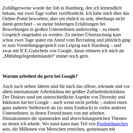
Zufälligerweise wurde der Job in Hamburg, den ich letztendlich
bekam, nur zwei Tage vorher veröffentlicht. Ich habe mich über das
Online-Portal beworben; aber um ehrlich zu sein, überhaupt nicht
damit gerechnet – so meine bisherigen Erfahrungen bei
Bewerbungen in großen Unternehmen anderweitig – zu einem
Gespräch eingeladen zu werden. Zu meiner Überraschung kam
schon zwei Tage später ein Anruf vom Recruiting und plötzlich ging
es zum Vorstellungsgespräch von Leipzig nach Hamburg – und
zwar mit ICE-Gutschein von Google, daran erinnere ich mich als
„Mitfahrgelegenheitslandei“ immer noch gern.
Warum arbeitest du gern bei Google?
Auch nach sieben Jahren sind für mich das offene, tolerante und vor
allem internationale Arbeitsklima der größter Zufriedenheitsfaktor.
Der Diskurs rund um unterschiedliche Aspekte von Diversity und
Inklusion hat bei Google – auch wenn nicht perfekt – zudem einen
ganz anderen Stellenwert als (so mein Eindruck) in vielen anderen
Unternehmen, in denen Freund:innen von mir arbeiten.
Hinzukommen die spannenden und abwechslungsreichen Themen
an denen ich arbeite. Wo sonst kann man Teil von
Produktlaunches
sein, die Millionen von Menschen erreichen, gemeinsam mit