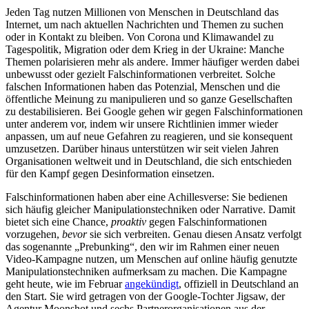
Jeden Tag nutzen Millionen von Menschen in Deutschland das
Internet, um nach aktuellen Nachrichten und Themen zu suchen
oder in Kontakt zu bleiben. Von Corona und Klimawandel zu
Tagespolitik, Migration oder dem Krieg in der Ukraine: Manche
Themen polarisieren mehr als andere. Immer häufiger werden dabei
unbewusst oder gezielt Falschinformationen verbreitet. Solche
falschen Informationen haben das Potenzial, Menschen und die
öffentliche Meinung zu manipulieren und so ganze Gesellschaften
zu destabilisieren. Bei Google gehen wir gegen Falschinformationen
unter anderem vor, indem wir unsere Richtlinien immer wieder
anpassen, um auf neue Gefahren zu reagieren, und sie konsequent
umzusetzen. Darüber hinaus unterstützen wir seit vielen Jahren
Organisationen weltweit und in Deutschland, die sich entschieden
für den Kampf gegen Desinformation einsetzen.
Falschinformationen haben aber eine Achillesverse: Sie bedienen
sich häufig gleicher Manipulationstechniken oder Narrative. Damit
bietet sich eine Chance,
proaktiv
gegen Falschinformationen
vorzugehen,
bevor
sie sich verbreiten. Genau diesen Ansatz verfolgt
das sogenannte „Prebunking“, den wir im Rahmen einer neuen
Video-Kampagne nutzen, um Menschen auf online häufig genutzte
Manipulationstechniken aufmerksam zu machen. Die Kampagne
geht heute, wie im Februar
angekündigt
, offiziell in Deutschland an
den Start. Sie wird getragen von der Google-Tochter Jigsaw, der
Agentur Moonshot und sechs Partnerorganisationen aus der