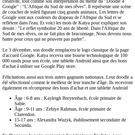
créativité, tout comme son interprétation du thème du "Doodle 4
Google" : “L'Afrique du Sud de mes rêves”. Il représente une scène
de coucher de soleil figurant cinq grands animaux. Les lettres de
Google sont aux couleurs du drapeau de l'Afrique du Sud et se
reflètent dans l'eau. Et voici les mots de Katya pour expliquer son
dessin : "Le reflet symbolise 20 ans de liberté. Dans l'Afrique du
Sud de mes rêves, on ne fait plus de braconnage. Nous devons nous
battre pour ceux qui ne peuvent pas parler".
Le 3 décembre, son doodle remplacera le logo classique de la page
d'accueil Google. Katya recevra une bourse technologique de 100
000 rands pour son école, une tablette Android ainsi que des bons
d'achat à utiliser sur Google Play store.
Félicitations aussi aux trois autres gagnants nationaux. Leur doodle a
été sélectionné comme le meilleur de leur tranche d'âge. Ils recevront
également en récompense des bons d'achat et une tablette Android
Âge : 6-8 ans : Kayleigh Breytenbach, école primaire de
Sabie.
Âge : 9-11 ans : Zehiye Rahman, école primaire de
Clarendon.
15-17 ans : Alexandra Wuzyk, établissement secondaire de
Secunda.