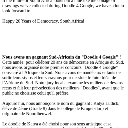
If the future of South Africa looks but a little like the collage of
drawings we've collected during Doodle 4 Google, we have a lot to
look forward to.
Happy 20 Years of Democracy, South Africa!
====
Nous avons un gagnant Sud-Africain du "Doodle 4 Google" !
Cette année, pour célébrer 20 ans de démocratie en Afrique du Sud,
nous avons organisé notre premier concours "Doodle 4 Google"
consacré à l'Afrique du Sud. Nous avons demandé aux enfants de
sortir leurs stylos et leurs crayons pour dessiner le futur idéal de
l’Afrique du Sud. Notre jury local a examiné les milliers de dessins
reçus et fait leur pré-sélection des meilleurs "Doodles", avant que le
public ne choisisse celui qu'il préfère.
Aujourd'hui, nous annonçons le nom du gagnant : Katya Ludick,
élève de 4ème (Grade 8) dans le collège de Krugersdorp et
originaire de Noordheuwel.
Le doodle de Katya a été choisi pour son sens artistique et sa