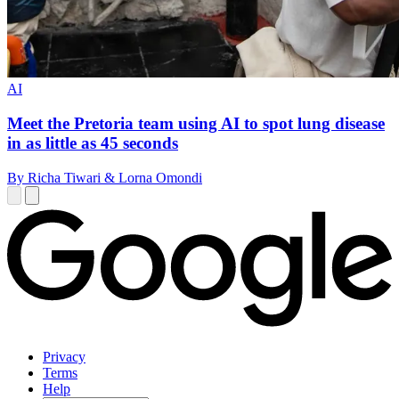
AI
Meet the Pretoria team using AI to spot lung disease
in as little as 45 seconds
By Richa Tiwari & Lorna Omondi
Privacy
Terms
Help