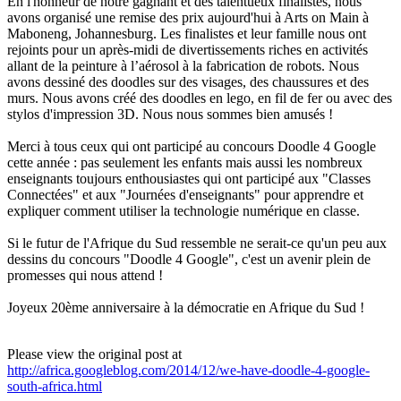
En l'honneur de notre gagnant et des talentueux finalistes, nous
avons organisé une remise des prix aujourd'hui à Arts on Main à
Maboneng, Johannesburg. Les finalistes et leur famille nous ont
rejoints pour un après-midi de divertissements riches en activités
allant de la peinture à l’aérosol à la fabrication de robots. Nous
avons dessiné des doodles sur des visages, des chaussures et des
murs. Nous avons créé des doodles en lego, en fil de fer ou avec des
stylos d'impression 3D. Nous nous sommes bien amusés !
Merci à tous ceux qui ont participé au concours Doodle 4 Google
cette année : pas seulement les enfants mais aussi les nombreux
enseignants toujours enthousiastes qui ont participé aux "Classes
Connectées" et aux "Journées d'enseignants" pour apprendre et
expliquer comment utiliser la technologie numérique en classe.
Si le futur de l'Afrique du Sud ressemble ne serait-ce qu'un peu aux
dessins du concours "Doodle 4 Google", c'est un avenir plein de
promesses qui nous attend !
Joyeux 20ème anniversaire à la démocratie en Afrique du Sud !
Please view the original post at
http://africa.googleblog.com/2014/12/we-have-doodle-4-google-
south-africa.html