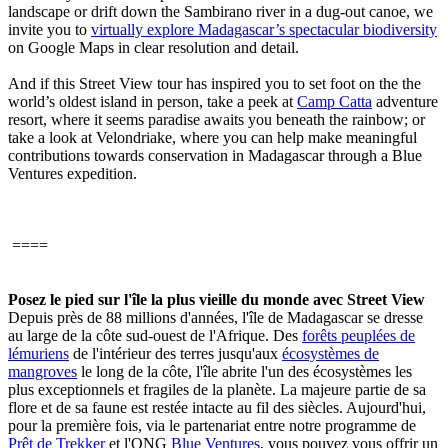
landscape or drift down the Sambirano river in a dug-out canoe, we
invite you to
virtually explore Madagascar’s spectacular biodiversity
on Google Maps in clear resolution and detail.
And if this Street View tour has inspired you to set foot on the the
world’s oldest island in person, take a peek at
Camp Catta
adventure
resort, where it seems paradise awaits you beneath the rainbow; or
take a look at Velondriake, where you can help make meaningful
contributions towards conservation in Madagascar through a Blue
Ventures expedition.
====
Posez le pied sur l'île la plus vieille du monde avec Street View
Depuis près de 88 millions d'années, l'île de Madagascar se dresse
au large de la côte sud-ouest de l'Afrique. Des
forêts peuplées de
lémuriens
de l'intérieur des terres jusqu'aux
écosystèmes de
mangroves
le long de la côte, l'île abrite l'un des écosystèmes les
plus exceptionnels et fragiles de la planète. La majeure partie de sa
flore et de sa faune est restée intacte au fil des siècles. Aujourd'hui,
pour la première fois, via le partenariat entre notre programme de
Prêt de Trekker
et l'ONG
Blue Ventures
, vous pouvez vous offrir un