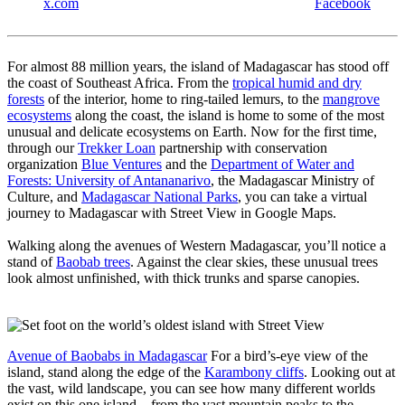
x.com
Facebook
For almost 88 million years, the island of Madagascar has stood off
the coast of Southeast Africa. From the
tropical humid and dry
forests
of the interior, home to ring-tailed lemurs, to the
mangrove
ecosystems
along the coast, the island is home to some of the most
unusual and delicate ecosystems on Earth. Now for the first time,
through our
Trekker Loan
partnership with conservation
organization
Blue Ventures
and the
Department of Water and
Forests: University of Antananarivo
, the Madagascar Ministry of
Culture, and
Madagascar National Parks
, you can take a virtual
journey to Madagascar with Street View in Google Maps.
Walking along the avenues of Western Madagascar, you’ll notice a
stand of
Baobab trees
. Against the clear skies, these unusual trees
look almost unfinished, with thick trunks and sparse canopies.
Avenue of Baobabs in Madagascar
For a bird’s-eye view of the
island, stand along the edge of the
Karambony cliffs
. Looking out at
the vast, wild landscape, you can see how many different worlds
exist on this one island—from the vast mountain peaks to the