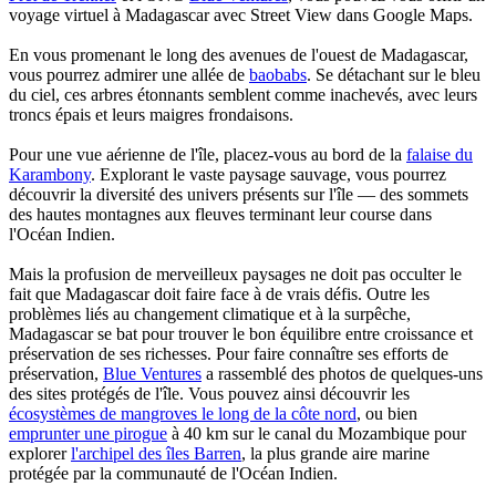
voyage virtuel à Madagascar avec Street View dans Google Maps.
En vous promenant le long des avenues de l'ouest de Madagascar,
vous pourrez admirer une allée de
baobabs
. Se détachant sur le bleu
du ciel, ces arbres étonnants semblent comme inachevés, avec leurs
troncs épais et leurs maigres frondaisons.
Pour une vue aérienne de l'île, placez-vous au bord de la
falaise du
Karambony
. Explorant le vaste paysage sauvage, vous pourrez
découvrir la diversité des univers présents sur l'île — des sommets
des hautes montagnes aux fleuves terminant leur course dans
l'Océan Indien.
Mais la profusion de merveilleux paysages ne doit pas occulter le
fait que Madagascar doit faire face à de vrais défis. Outre les
problèmes liés au changement climatique et à la surpêche,
Madagascar se bat pour trouver le bon équilibre entre croissance et
préservation de ses richesses. Pour faire connaître ses efforts de
préservation,
Blue Ventures
a rassemblé des photos de quelques-uns
des sites protégés de l'île. Vous pouvez ainsi découvrir les
écosystèmes de mangroves le long de la côte nord
, ou bien
emprunter une pirogue
à 40 km sur le canal du Mozambique pour
explorer
l'archipel des îles Barren
, la plus grande aire marine
protégée par la communauté de l'Océan Indien.