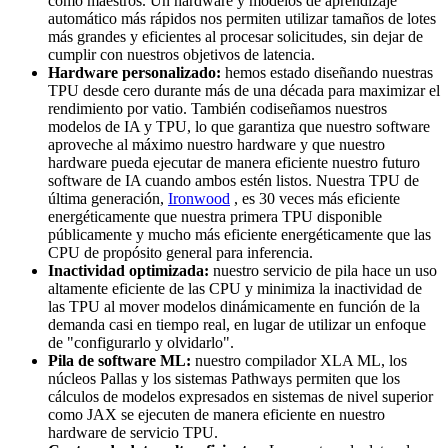
como maestros. Un hardware y modelos de aprendizaje
automático más rápidos nos permiten utilizar tamaños de lotes
más grandes y eficientes al procesar solicitudes, sin dejar de
cumplir con nuestros objetivos de latencia.
Hardware personalizado:
hemos estado diseñando nuestras
TPU desde cero durante más de una década para maximizar el
rendimiento por vatio. También codiseñamos nuestros
modelos de IA y TPU, lo que garantiza que nuestro software
aproveche al máximo nuestro hardware y que nuestro
hardware pueda ejecutar de manera eficiente nuestro futuro
software de IA cuando ambos estén listos. Nuestra TPU de
última generación,
Ironwood
, es 30 veces más eficiente
energéticamente que nuestra primera TPU disponible
públicamente y mucho más eficiente energéticamente que las
CPU de propósito general para inferencia.
Inactividad optimizada:
nuestro servicio de pila hace un uso
altamente eficiente de las CPU y minimiza la inactividad de
las TPU al mover modelos dinámicamente en función de la
demanda casi en tiempo real, en lugar de utilizar un enfoque
de "configurarlo y olvidarlo".
Pila de software ML:
nuestro compilador XLA ML, los
núcleos Pallas y los sistemas Pathways permiten que los
cálculos de modelos expresados en sistemas de nivel superior
como JAX se ejecuten de manera eficiente en nuestro
hardware de servicio TPU.