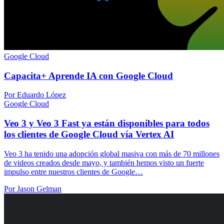
Google Cloud
Capacita+ Aprende IA con Google Cloud
Por Eduardo López
Google Cloud
Veo 3 y Veo 3 Fast ya están disponibles para todos
los clientes de Google Cloud vía Vertex AI
Veo 3 ha tenido una adopción global masiva con más de 70 millones
de videos creados desde mayo, y también hemos visto un fuerte
impulso entre nuestros clientes de Google…
Por Jason Gelman