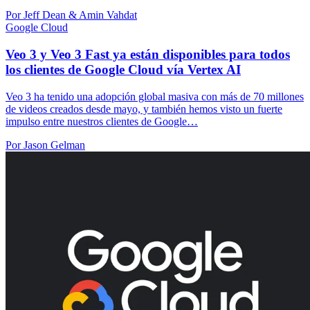
Por Jeff Dean & Amin Vahdat
Google Cloud
Veo 3 y Veo 3 Fast ya están disponibles para todos
los clientes de Google Cloud vía Vertex AI
Veo 3 ha tenido una adopción global masiva con más de 70 millones
de videos creados desde mayo, y también hemos visto un fuerte
impulso entre nuestros clientes de Google…
Por Jason Gelman