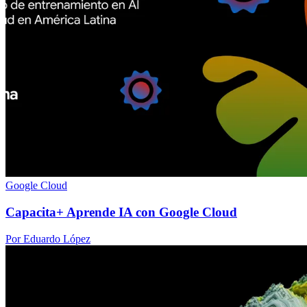
Google Cloud
Capacita+ Aprende IA con Google Cloud
Por Eduardo López