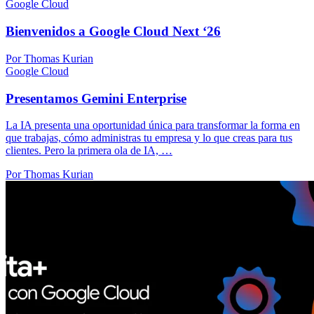
Google Cloud
Bienvenidos a Google Cloud Next ‘26
Por Thomas Kurian
Google Cloud
Presentamos Gemini Enterprise
La IA presenta una oportunidad única para transformar la forma en
que trabajas, cómo administras tu empresa y lo que creas para tus
clientes. Pero la primera ola de IA, …
Por Thomas Kurian