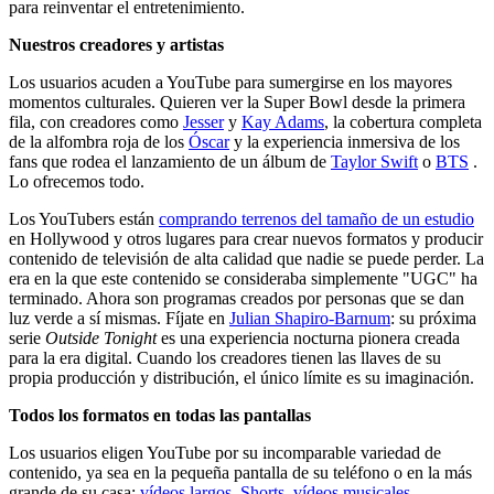
para reinventar el entretenimiento.
Nuestros creadores y artistas
Los usuarios acuden a YouTube para sumergirse en los mayores
momentos culturales. Quieren ver la Super Bowl desde la primera
fila, con creadores como
Jesser
y
Kay Adams
, la cobertura completa
de la alfombra roja de los
Óscar
y la experiencia inmersiva de los
fans que rodea el lanzamiento de un álbum de
Taylor Swift
o
BTS
.
Lo ofrecemos todo.
Los YouTubers están
comprando terrenos del tamaño de un estudio
en Hollywood y otros lugares para crear nuevos formatos y producir
contenido de televisión de alta calidad que nadie se puede perder. La
era en la que este contenido se consideraba simplemente "UGC" ha
terminado. Ahora son programas creados por personas que se dan
luz verde a sí mismas. Fíjate en
Julian Shapiro-Barnum
: su próxima
serie
Outside Tonight
es una experiencia nocturna pionera creada
para la era digital. Cuando los creadores tienen las llaves de su
propia producción y distribución, el único límite es su imaginación.
Todos los formatos en todas las pantallas
Los usuarios eligen YouTube por su incomparable variedad de
contenido, ya sea en la pequeña pantalla de su teléfono o en la más
grande de su casa:
vídeos largos
,
Shorts
,
vídeos musicales
,