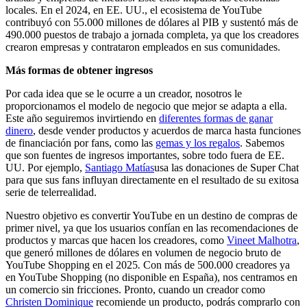
locales. En el 2024, en EE. UU., el ecosistema de YouTube
contribuyó con 55.000 millones de dólares al PIB y sustentó más de
490.000 puestos de trabajo a jornada completa, ya que los creadores
crearon empresas y contrataron empleados en sus comunidades.
Más formas de obtener ingresos
Por cada idea que se le ocurre a un creador, nosotros le
proporcionamos el modelo de negocio que mejor se adapta a ella.
Este año seguiremos invirtiendo en
diferentes formas de ganar
dinero
, desde vender productos y acuerdos de marca hasta funciones
de financiación por fans, como las
gemas y los regalos
. Sabemos
que son fuentes de ingresos importantes, sobre todo fuera de EE.
UU. Por ejemplo,
Santiago Matías
usa las donaciones de Super Chat
para que sus fans influyan directamente en el resultado de su exitosa
serie de telerrealidad.
Nuestro objetivo es convertir YouTube en un destino de compras de
primer nivel, ya que los usuarios confían en las recomendaciones de
productos y marcas que hacen los creadores, como
Vineet Malhotra
,
que generó millones de dólares en volumen de negocio bruto de
YouTube Shopping en el 2025
.
Con más de 500.000 creadores ya
en YouTube Shopping (no disponible en España), nos centramos en
un comercio sin fricciones. Pronto, cuando un creador como
Christen Dominique
recomiende un producto, podrás comprarlo con