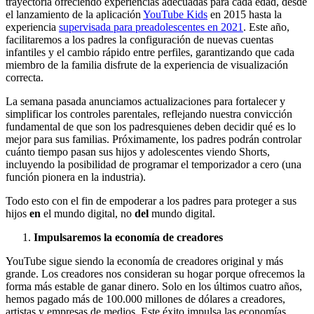
trayectoria ofreciendo experiencias adecuadas para cada edad, desde
el lanzamiento de la aplicación
YouTube Kids
en 2015 hasta la
experiencia
supervisada para preadolescentes en 2021
. Este año,
facilitaremos a los padres la configuración de nuevas cuentas
infantiles y el cambio rápido entre perfiles, garantizando que cada
miembro de la familia disfrute de la experiencia de visualización
correcta.
La semana pasada anunciamos actualizaciones para fortalecer y
simplificar los controles parentales, reflejando nuestra convicción
fundamental de que son los padresquienes deben decidir qué es lo
mejor para sus familias. Próximamente, los padres podrán controlar
cuánto tiempo pasan sus hijos y adolescentes viendo Shorts,
incluyendo la posibilidad de programar el temporizador a cero (una
función pionera en la industria).
Todo esto con el fin de empoderar a los padres para proteger a sus
hijos
en
el mundo digital, no
del
mundo digital.
Impulsaremos la economía de creadores
YouTube sigue siendo la economía de creadores original y más
grande. Los creadores nos consideran su hogar porque ofrecemos la
forma más estable de ganar dinero. Solo en los últimos cuatro años,
hemos pagado más de 100.000 millones de dólares a creadores,
artistas y empresas de medios. Este éxito impulsa las economías