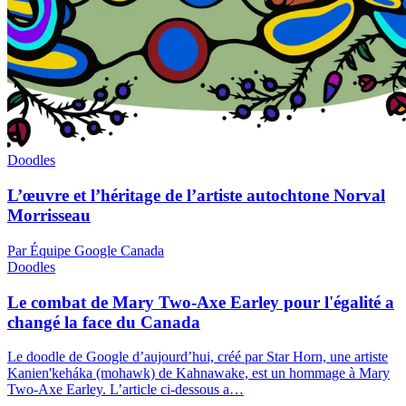
Doodles
L’œuvre et l’héritage de l’artiste autochtone Norval
Morrisseau
Par Équipe Google Canada
Doodles
Le combat de Mary Two-Axe Earley pour l'égalité a
changé la face du Canada
Le doodle de Google d’aujourd’hui, créé par Star Horn, une artiste
Kanien'keháka (mohawk) de Kahnawake, est un hommage à Mary
Two-Axe Earley. L’article ci-dessous a…