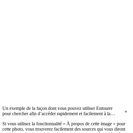
Un exemple de la façon dont vous pouvez utiliser Entourer
pour chercher afin d’accéder rapidement et facilement à la
fonctionnalité « À propos de cette image ». Crédit image : «
Si vous utilisez la fonctionnalité « À propos de cette image » pour
Lenticular Cloud over Harold's Cross Dublin Ireland taken at
cette photo, vous trouverez facilement des sources qui vous diront
11:30AM, 30th June 2015
» par Omnisource5, sous licence