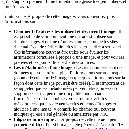
qu’il s’agit simplement d’une formation nuageuse très particulière, et
CC BY-SA 4.0.
non d’un ovni.
En utilisant « À propos de cette image », vous obtiendrez plus
d’informations sur :
Comment d’autres sites utilisent et décrivent l’image
: Il
est possible de voir comment une image est utilisée sur
d’autres pages et ce que d’autres sources, comme les sites
d’actualités et de vérification des faits, ont à dire à son sujet.
Ces informations peuvent être utiles pour évaluer les
affirmations formulées à propos d’une image, et pour voir les
preuves et les points de vue d’autres sources.
Les métadonnées d’une image :
Les métadonnées sont des
données qui vous offrent plus d’informations sur une image
(comme le créateur de l’image et quelques informations sur la
façon dont cette image pourrait être créée). Il est important de
se rappeler que les métadonnées peuvent être ajoutées ou
supprimées par la personne qui publie une image.
Lorsqu’elles sont disponibles, vous pourrez voir les
métadonnées que les créateurs et les éditeurs d’images ont
ajoutées à une image, y compris les champs qui peuvent
indiquer qu’elle a été générée ou améliorée par l’IA.
Filigrane numérique :
« À propos de cette image » peut
permettre d’identifier si l’image a été générée à l’aide de l’IA,