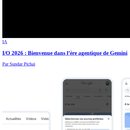
IA
I/O 2026 : Bienvenue dans l’ère agentique de Gemini
Par Sundar Pichai