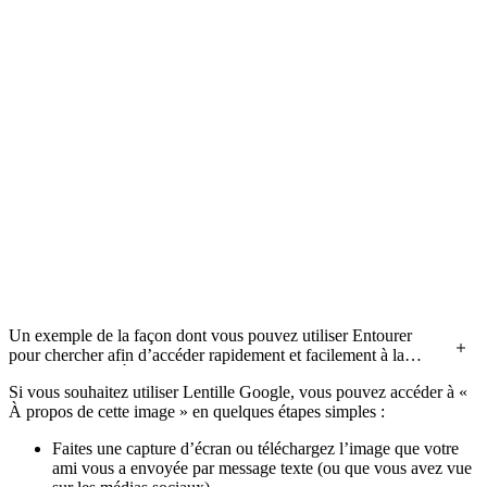
Un exemple de la façon dont vous pouvez utiliser Entourer
pour chercher afin d’accéder rapidement et facilement à la
fonctionnalité « À propos de cette image ». Crédit image : «
Si vous souhaitez utiliser Lentille Google, vous pouvez accéder à «
Lenticular Cloud over Harold's Cross Dublin Ireland taken at
À propos de cette image » en quelques étapes simples :
11:30AM, 30th June 2025
» par Omnisource5, sous licence
CC BY-SA 4.0.
Faites une capture d’écran ou téléchargez l’image que votre
ami vous a envoyée par message texte (ou que vous avez vue