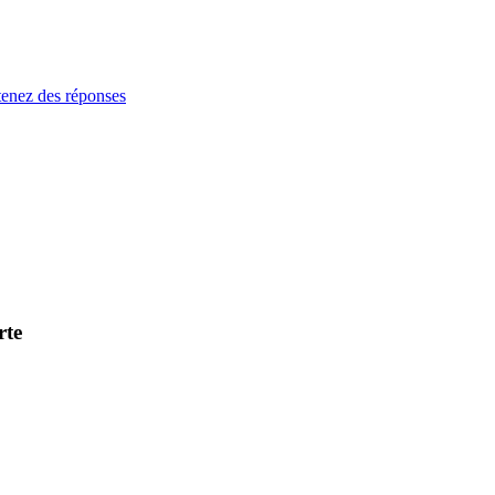
enez des réponses
rte