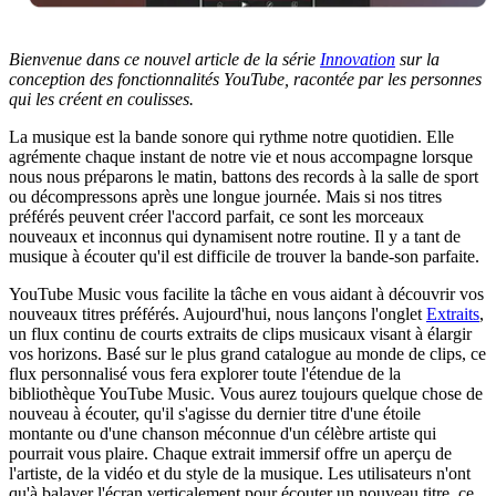
Bienvenue dans ce nouvel article de la série
Innovation
sur la
conception des fonctionnalités YouTube, racontée par les personnes
qui les créent en coulisses.
La musique est la bande sonore qui rythme notre quotidien. Elle
agrémente chaque instant de notre vie et nous accompagne lorsque
nous nous préparons le matin, battons des records à la salle de sport
ou décompressons après une longue journée. Mais si nos titres
préférés peuvent créer l'accord parfait, ce sont les morceaux
nouveaux et inconnus qui dynamisent notre routine. Il y a tant de
musique à écouter qu'il est difficile de trouver la bande-son parfaite.
YouTube Music vous facilite la tâche en vous aidant à découvrir vos
nouveaux titres préférés. Aujourd'hui, nous lançons l'onglet
Extraits
,
un flux continu de courts extraits de clips musicaux visant à élargir
vos horizons. Basé sur le plus grand catalogue au monde de clips, ce
flux personnalisé vous fera explorer toute l'étendue de la
bibliothèque YouTube Music. Vous aurez toujours quelque chose de
nouveau à écouter, qu'il s'agisse du dernier titre d'une étoile
montante ou d'une chanson méconnue d'un célèbre artiste qui
pourrait vous plaire. Chaque extrait immersif offre un aperçu de
l'artiste, de la vidéo et du style de la musique. Les utilisateurs n'ont
qu'à balayer l'écran verticalement pour écouter un nouveau titre, ce