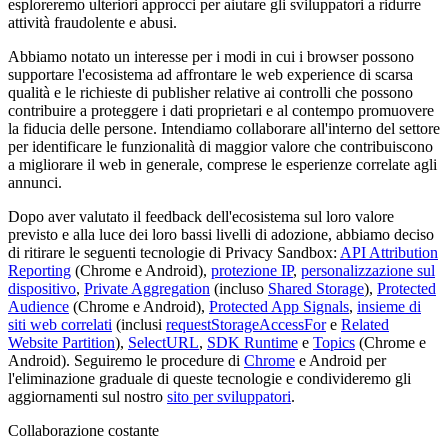
esploreremo ulteriori approcci per aiutare gli sviluppatori a ridurre
attività fraudolente e abusi.
Abbiamo notato un interesse per i modi in cui i browser possono
supportare l'ecosistema ad affrontare le web experience di scarsa
qualità e le richieste di publisher relative ai controlli che possono
contribuire a proteggere i dati proprietari e al contempo promuovere
la fiducia delle persone. Intendiamo collaborare all'interno del settore
per identificare le funzionalità di maggior valore che contribuiscono
a migliorare il web in generale, comprese le esperienze correlate agli
annunci.
Dopo aver valutato il feedback dell'ecosistema sul loro valore
previsto e alla luce dei loro bassi livelli di adozione, abbiamo deciso
di ritirare le seguenti tecnologie di Privacy Sandbox:
API Attribution
Reporting
(Chrome e Android),
protezione IP
,
personalizzazione sul
dispositivo
,
Private Aggregation
(incluso
Shared Storage
),
Protected
Audience
(Chrome e Android),
Protected App Signals
,
insieme di
siti web correlati
(inclusi
requestStorageAccessFor
e
Related
Website Partition
),
SelectURL
,
SDK Runtime
e
Topics
(Chrome e
Android). Seguiremo le procedure di
Chrome
e Android per
l'eliminazione graduale di queste tecnologie e condivideremo gli
aggiornamenti sul nostro
sito per sviluppatori
.
Collaborazione costante