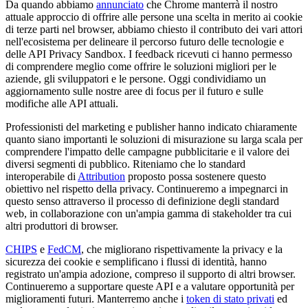
Da quando abbiamo
annunciato
che Chrome manterrà il nostro
attuale approccio di offrire alle persone una scelta in merito ai cookie
di terze parti nel browser, abbiamo chiesto il contributo dei vari attori
nell'ecosistema per delineare il percorso futuro delle tecnologie e
delle API Privacy Sandbox. I feedback ricevuti ci hanno permesso
di comprendere meglio come offrire le soluzioni migliori per le
aziende, gli sviluppatori e le persone. Oggi condividiamo un
aggiornamento sulle nostre aree di focus per il futuro e sulle
modifiche alle API attuali.
Professionisti del marketing e publisher hanno indicato chiaramente
quanto siano importanti le soluzioni di misurazione su larga scala per
comprendere l'impatto delle campagne pubblicitarie e il valore dei
diversi segmenti di pubblico. Riteniamo che lo standard
interoperabile di
Attribution
proposto possa sostenere questo
obiettivo nel rispetto della privacy. Continueremo a impegnarci in
questo senso attraverso il processo di definizione degli standard
web, in collaborazione con un'ampia gamma di stakeholder tra cui
altri produttori di browser.
CHIPS
e
FedCM
, che migliorano rispettivamente la privacy e la
sicurezza dei cookie e semplificano i flussi di identità, hanno
registrato un'ampia adozione, compreso il supporto di altri browser.
Continueremo a supportare queste API e a valutare opportunità per
miglioramenti futuri. Manterremo anche i
token di stato privati
ed