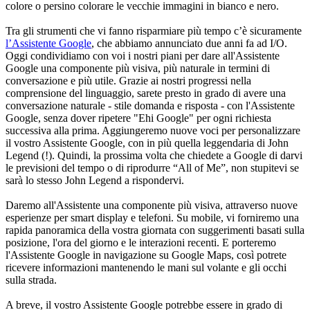
colore o persino colorare le vecchie immagini in bianco e nero.
Tra gli strumenti che vi fanno risparmiare più tempo c’è sicuramente
l’Assistente Google
, che abbiamo annunciato due anni fa ad I/O.
Oggi condividiamo con voi i nostri piani per dare all'Assistente
Google una componente più visiva, più naturale in termini di
conversazione e più utile. Grazie ai nostri progressi nella
comprensione del linguaggio, sarete presto in grado di avere una
conversazione naturale - stile domanda e risposta - con l'Assistente
Google, senza dover ripetere "Ehi Google" per ogni richiesta
successiva alla prima. Aggiungeremo nuove voci per personalizzare
il vostro Assistente Google, con in più quella leggendaria di John
Legend (!). Quindi, la prossima volta che chiedete a Google di darvi
le previsioni del tempo o di riprodurre “All of Me”, non stupitevi se
sarà lo stesso John Legend a rispondervi.
Daremo all'Assistente una componente più visiva, attraverso nuove
esperienze per smart display e telefoni. Su mobile, vi forniremo una
rapida panoramica della vostra giornata con suggerimenti basati sulla
posizione, l'ora del giorno e le interazioni recenti. E porteremo
l'Assistente Google in navigazione su Google Maps, così potrete
ricevere informazioni mantenendo le mani sul volante e gli occhi
sulla strada.
A breve, il vostro Assistente Google potrebbe essere in grado di