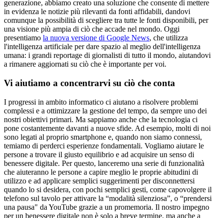
generazione, abbiamo creato una soluzione che consente di mettere
in evidenza le notizie più rilevanti da fonti affidabili, dandovi
comunque la possibilità di scegliere tra tutte le fonti disponibili, per
una visione più ampia di ciò che accade nel mondo. Oggi
presentiamo
la nuova versione di Google News
, che utilizza
l'intelligenza artificiale per dare spazio al meglio dell'intelligenza
umana: i grandi reportage di giornalisti di tutto il mondo, aiutandovi
a rimanere aggiornati su ciò che è importante per voi.
Vi aiutiamo a concentrarvi su ciò che conta
I progressi in ambito informatico ci aiutano a risolvere problemi
complessi e a ottimizzare la gestione del tempo, da sempre uno dei
nostri obiettivi primari. Ma sappiamo anche che la tecnologia ci
pone costantemente davanti a nuove sfide. Ad esempio, molti di noi
sono legati al proprio smartphone e, quando non siamo connessi,
temiamo di perderci esperienze fondamentali. Vogliamo aiutare le
persone a trovare il giusto equilibrio e ad acquisire un senso di
benessere digitale. Per questo, lanceremo una serie di funzionalità
che aiuteranno le persone a capire meglio le proprie abitudini di
utilizzo e ad applicare semplici suggerimenti per disconnettersi
quando lo si desidera, con pochi semplici gesti, come capovolgere il
telefono sul tavolo per attivare la “modalità silenziosa”, o “prendersi
una pausa" da YouTube grazie a un promemoria. Il nostro impegno
per un benessere digitale non è solo a breve termine, ma anche a