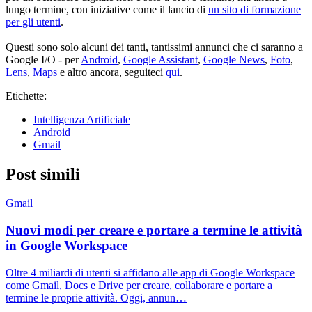
lungo termine, con iniziative come il lancio di
un sito di formazione
per gli utenti
.
Questi sono solo alcuni dei tanti, tantissimi annunci che ci saranno a
Google I/O - per
Android
,
Google Assistant
,
Google News
,
Foto
,
Lens
,
Maps
e altro ancora, seguiteci
qui
.
Etichette:
Intelligenza Artificiale
Android
Gmail
Post simili
Gmail
Nuovi modi per creare e portare a termine le attività
in Google Workspace
Oltre 4 miliardi di utenti si affidano alle app di Google Workspace
come Gmail, Docs e Drive per creare, collaborare e portare a
termine le proprie attività. Oggi, annun…