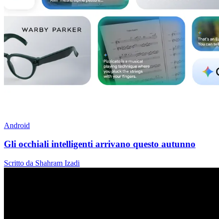
Android
Gli occhiali intelligenti arrivano questo autunno
Scritto da Shahram Izadi