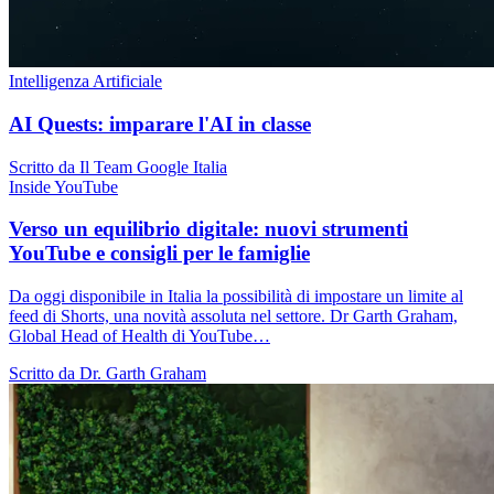
Intelligenza Artificiale
AI Quests: imparare l'AI in classe
Scritto da Il Team Google Italia
Inside YouTube
Verso un equilibrio digitale: nuovi strumenti
YouTube e consigli per le famiglie
Da oggi disponibile in Italia la possibilità di impostare un limite al
feed di Shorts, una novità assoluta nel settore. Dr Garth Graham,
Global Head of Health di YouTube…
Scritto da Dr. Garth Graham