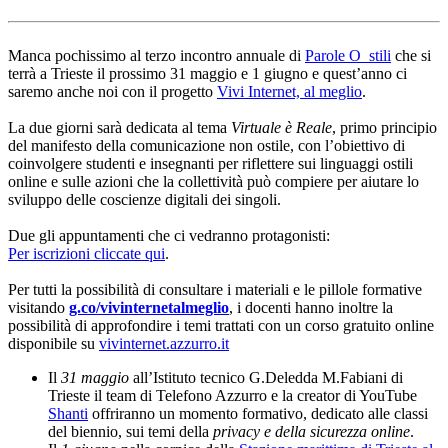
Manca pochissimo al terzo incontro annuale di
Parole O_stili
che si
terrà a Trieste il prossimo 31 maggio e 1 giugno e quest’anno ci
saremo anche noi con il progetto
Vivi Internet, al meglio
.
La due giorni sarà dedicata al tema
Virtuale è Reale
, primo principio
del manifesto della comunicazione non ostile, con l’obiettivo di
coinvolgere studenti e insegnanti per riflettere sui linguaggi ostili
online e sulle azioni che la collettività può compiere per aiutare lo
sviluppo delle coscienze digitali dei singoli.
Due gli appuntamenti che ci vedranno protagonisti:
Per iscrizioni cliccate qui
.
Per tutti la possibilità di consultare i materiali e le pillole formative
visitando
g.co/vivinternetalmeglio
, i docenti hanno inoltre la
possibilità di approfondire i temi trattati con un corso gratuito online
disponibile su
vivinternet.azzurro.it
Il
31 maggio
all’Istituto tecnico G.Deledda M.Fabiani di
Trieste il team di Telefono Azzurro e la creator di YouTube
Shanti
offriranno un momento formativo, dedicato alle classi
del biennio, sui temi della
privacy e della sicurezza online
.