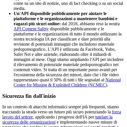
come su un sito di notizie, uno di fact checking o su un social
media.
Un'API disponibile pubblicamente per aiutare le
piattaforme e le organizzazioni a mantenere bambini e
ragazzi più sicuri online:
dal 2018, abbiamo reso la nostra
API Content Safety
disponibile pubblicamente e le
piattaforme e le organizzazioni di tutto il mondo utilizzano la
nostra tecnologia IA per classificare e dare priorità alla
revisione di potenziali immagini che includono materiale
pedopornografico. L'API è utilizzata da Facebook, Yubo,
Safer Net e altre aziende, elaborando oltre 4 miliardi di
immagini al mese. Oggi stiamo ampliando l'API per includere
il rilevamento di potenziale materiale pedopornografico nei
contenuti video. Si tratta di un importante passo avanti per
l'ecosistema della sicurezza dei minori, dato che i file video
rappresentano quasi il 50% di tutti i file segnalati al
National
Center for Missing & Exploited Children (NCMEC
).
Sicurezza fin dall'inizio
In un contesto di attacchi informatici sempre più frequenti, stiamo
tracciando la strada verso un futuro più sicuro potenziando la
forza
lavoro del settore
, applicando i progressi dell'IA per
tutelare la
sicurezza delle organizzazioni
e implementando nuove misure di