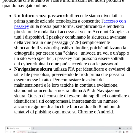
protezione che tutelino le vostre informazioni nei nostri prodotti e
quando navigate online.
Un futuro senza password:
di recente siamo diventati la
prima grande azienda tecnologica a consentire l'
accesso con
passkey
sulla nostra piattaforma, semplificando e rendendo
più sicure le modalità di accesso al vostro Account Google su
tutti i dispositivi. I passkey combinano la sicurezza avanzata
della verifica in due passaggi (V2P) semplicemente
sbloccando il vostro dispositivo. Inoltre, poiché utilizzano la
crittografia per creare una "chiave" univoca tra voi e un'app o
un sito web specifici, i passkey non possono essere sottratti
dai cybercriminali come può succedere con le password.
Navigazione sicura
utilizza l'IA per identificare e avvisarvi di
siti e file pericolosi, prevenendo le frodi prima che possano
essere messe in atto. Per contrastare le azioni dei
malintenzionati e le loro tattiche in continua evoluzione,
stiamo introducendo la nostra ultima API di Navigazione
sicura. Questo ci consente di essere più rapidi nel controllare e
identificare i siti compromessi, intercettando un numero
ancora maggiore di attacchi e bloccando altri 8 milioni di
tentativi di phishing ogni mese su Chrome e Android.