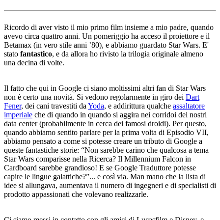
Ricordo di aver visto il mio primo film insieme a mio padre, quando
avevo circa quattro anni. Un pomeriggio ha acceso il proiettore e il
Betamax (in vero stile anni ’80), e abbiamo guardato Star Wars. E'
stato
fantastico
, e da allora ho rivisto la trilogia originale almeno
una decina di volte.
Il fatto che qui in Google ci siano moltissimi altri fan di Star Wars
non è certo una novità. Si vedono regolarmente in giro dei
Dart
Fener
, dei cani travestiti da
Yoda
, e addirittura qualche
assaltatore
imperiale
che di quando in quando si aggira nei corridoi dei nostri
data center (probabilmente in cerca dei famosi droidi). Per questo,
quando abbiamo sentito parlare per la prima volta di Episodio VII,
abbiamo pensato a come si potesse creare un tributo di Google a
queste fantastiche storie: “Non sarebbe carino che qualcosa a tema
Star Wars comparisse nella Ricerca? Il Millennium Falcon in
Cardboard sarebbe grandioso! E se Google Traduttore potesse
capire le lingue galattiche?”... e così via. Man mano che la lista di
idee si allungava, aumentava il numero di ingegneri e di specialisti di
prodotto appassionati che volevano realizzarle.
Ci siamo messi in contatto con gli amici di Lucasfilm e Disney, e