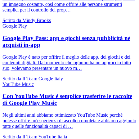
un impegno costante, così come offrire alle persone strumenti
semplici per il controllo dei prop…
Scritto da Mindy Brooks
Google Play
Google Play Pass: app e giochi senza pubblicità né
acquisti in-app
Google Play è nato per offrire il meglio delle app, dei giochi e dei
contenuti digitali. Dal momento che ognuno ha un approccio tutto
suo, volevamo presentare un nuovo m…
Scritto da Il Team Google Italy
YouTube Music
Con YouTube Music è semplice trasferire le raccolte
di Google Play Music
Negli ultimi anni abbiamo ottimizzato YouTube Music perché
potesse offrire un'esperienza di ascolto completa e abbiamo aggiunto
tutte quelle funzionalità capaci di …
Scritto da Il Team YouTube Italia