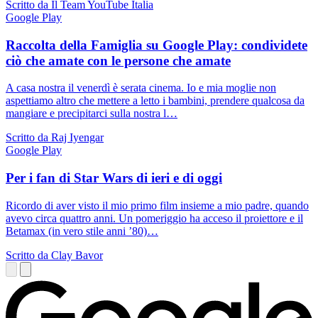
Scritto da Il Team YouTube Italia
Google Play
Raccolta della Famiglia su Google Play: condividete
ciò che amate con le persone che amate
A casa nostra il venerdì è serata cinema. Io e mia moglie non
aspettiamo altro che mettere a letto i bambini, prendere qualcosa da
mangiare e precipitarci sulla nostra l…
Scritto da Raj Iyengar
Google Play
Per i fan di Star Wars di ieri e di oggi
Ricordo di aver visto il mio primo film insieme a mio padre, quando
avevo circa quattro anni. Un pomeriggio ha acceso il proiettore e il
Betamax (in vero stile anni ’80)…
Scritto da Clay Bavor