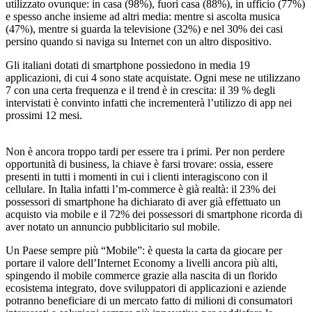
utilizzato ovunque: in casa (98%), fuori casa (88%), in ufficio (77%)
e spesso anche insieme ad altri media: mentre si ascolta musica
(47%), mentre si guarda la televisione (32%) e nel 30% dei casi
persino quando si naviga su Internet con un altro dispositivo.
Gli italiani dotati di smartphone possiedono in media 19
applicazioni, di cui 4 sono state acquistate. Ogni mese ne utilizzano
7 con una certa frequenza e il trend è in crescita: il 39 % degli
intervistati è convinto infatti che incrementerà l’utilizzo di app nei
prossimi 12 mesi.
Non è ancora troppo tardi per essere tra i primi. Per non perdere
opportunità di business, la chiave è farsi trovare: ossia, essere
presenti in tutti i momenti in cui i clienti interagiscono con il
cellulare. In Italia infatti l’m-commerce è già realtà: il 23% dei
possessori di smartphone ha dichiarato di aver già effettuato un
acquisto via mobile e il 72% dei possessori di smartphone ricorda di
aver notato un annuncio pubblicitario sul mobile.
Un Paese sempre più “Mobile”: è questa la carta da giocare per
portare il valore dell’Internet Economy a livelli ancora più alti,
spingendo il mobile commerce grazie alla nascita di un florido
ecosistema integrato, dove sviluppatori di applicazioni e aziende
potranno beneficiare di un mercato fatto di milioni di consumatori