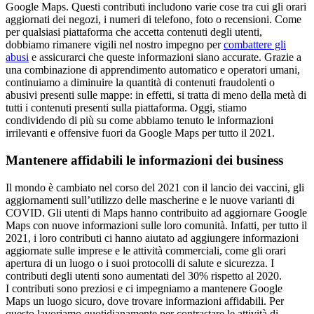
Google Maps. Questi contributi includono varie cose tra cui gli orari
aggiornati dei negozi, i numeri di telefono, foto o recensioni. Come
per qualsiasi piattaforma che accetta contenuti degli utenti,
dobbiamo rimanere vigili nel nostro impegno per
combattere gli
abusi
e assicurarci che queste informazioni siano accurate. Grazie a
una combinazione di apprendimento automatico e operatori umani,
continuiamo a diminuire la quantità di contenuti fraudolenti o
abusivi presenti sulle mappe: in effetti, si tratta di meno della metà di
tutti i contenuti presenti sulla piattaforma. Oggi, stiamo
condividendo di più su come abbiamo tenuto le informazioni
irrilevanti e offensive fuori da Google Maps per tutto il 2021.
Mantenere affidabili le informazioni dei business
Il mondo è cambiato nel corso del 2021 con il lancio dei vaccini, gli
aggiornamenti sull’utilizzo delle mascherine e le nuove varianti di
COVID. Gli utenti di Maps hanno contribuito ad aggiornare Google
Maps con nuove informazioni sulle loro comunità. Infatti, per tutto il
2021, i loro contributi ci hanno aiutato ad aggiungere informazioni
aggiornate sulle imprese e le attività commerciali, come gli orari
apertura di un luogo o i suoi protocolli di salute e sicurezza. I
contributi degli utenti sono aumentati del 30% rispetto al 2020.
I contributi sono preziosi e ci impegniamo a mantenere Google
Maps un luogo sicuro, dove trovare informazioni affidabili. Per
questo lavoriamo quotidianamente per contrastare le attività di