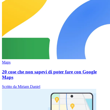
Maps
20 cose che non sapevi di poter fare con Google
Maps
Scritto da Miriam Daniel