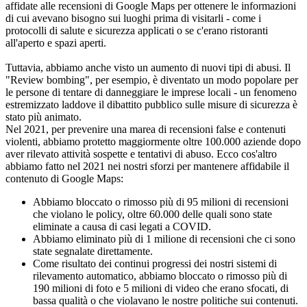
affidate alle recensioni di Google Maps per ottenere le informazioni
di cui avevano bisogno sui luoghi prima di visitarli - come i
protocolli di salute e sicurezza applicati o se c'erano ristoranti
all'aperto e spazi aperti.
Tuttavia, abbiamo anche visto un aumento di nuovi tipi di abusi. Il
"Review bombing", per esempio, è diventato un modo popolare per
le persone di tentare di danneggiare le imprese locali - un fenomeno
estremizzato laddove il dibattito pubblico sulle misure di sicurezza è
stato più animato.
Nel 2021, per prevenire una marea di recensioni false e contenuti
violenti, abbiamo protetto maggiormente oltre 100.000 aziende dopo
aver rilevato attività sospette e tentativi di abuso. Ecco cos'altro
abbiamo fatto nel 2021 nei nostri sforzi per mantenere affidabile il
contenuto di Google Maps:
Abbiamo bloccato o rimosso più di 95 milioni di recensioni
che violano le policy, oltre 60.000 delle quali sono state
eliminate a causa di casi legati a COVID.
Abbiamo eliminato più di 1 milione di recensioni che ci sono
state segnalate direttamente.
Come risultato dei continui progressi dei nostri sistemi di
rilevamento automatico, abbiamo bloccato o rimosso più di
190 milioni di foto e 5 milioni di video che erano sfocati, di
bassa qualità o che violavano le nostre politiche sui contenuti.