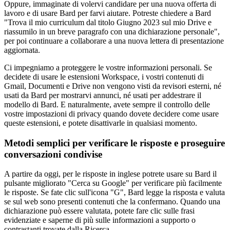
Oppure, immaginate di volervi candidare per una nuova offerta di
lavoro e di usare Bard per farvi aiutare. Potreste chiedere a Bard
"Trova il mio curriculum dal titolo Giugno 2023 sul mio Drive e
riassumilo in un breve paragrafo con una dichiarazione personale",
per poi continuare a collaborare a una nuova lettera di presentazione
aggiornata.
Ci impegniamo a proteggere le vostre informazioni personali. Se
decidete di usare le estensioni Workspace, i vostri contenuti di
Gmail, Documenti e Drive non vengono visti da revisori esterni, né
usati da Bard per mostrarvi annunci, né usati per addestrare il
modello di Bard. E naturalmente, avete sempre il controllo delle
vostre impostazioni di privacy quando dovete decidere come usare
queste estensioni, e potete disattivarle in qualsiasi momento.
Metodi semplici per verificare le risposte e proseguire
conversazioni condivise
A partire da oggi, per le risposte in inglese potrete usare su Bard il
pulsante migliorato "Cerca su Google" per verificare più facilmente
le risposte. Se fate clic sull'icona "G", Bard legge la risposta e valuta
se sul web sono presenti contenuti che la confermano. Quando una
dichiarazione può essere valutata, potete fare clic sulle frasi
evidenziate e saperne di più sulle informazioni a supporto o
contrastanti trovate dalla Ricerca.