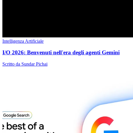
Intelligenza Artificiale
I/O 2026: Benvenuti nell'era degli agenti Gemini
Scritto da Sundar Pichai