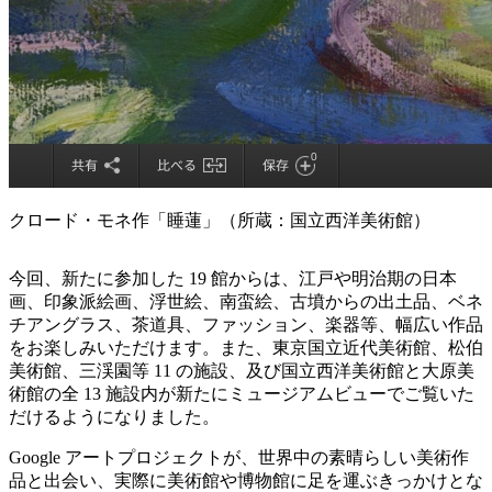
クロード・モネ作「睡蓮」（所蔵：国立西洋美術館）
今回、新たに参加した 19 館からは、江戸や明治期の日本
画、印象派絵画、浮世絵、南蛮絵、古墳からの出土品、ベネ
チアングラス、茶道具、ファッション、楽器等、幅広い作品
をお楽しみいただけます。また、東京国立近代美術館、松伯
美術館、三渓園等 11 の施設、及び国立西洋美術館と大原美
術館の全 13 施設内が新たにミュージアムビューでご覧いた
だけるようになりました。
Google アートプロジェクトが、世界中の素晴らしい美術作
品と出会い、実際に美術館や博物館に足を運ぶきっかけとな