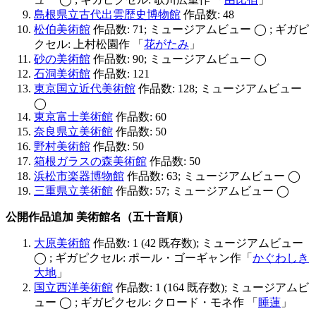
島根県立古代出雲歴史博物館
作品数: 48
松伯美術館
作品数: 71; ミュージアムビュー ◯ ; ギガピ
クセル: 上村松園作 「
花がたみ
」
砂の美術館
作品数: 90; ミュージアムビュー ◯
石洞美術館
作品数: 121
東京国立近代美術館
作品数: 128; ミュージアムビュー
◯
東京富士美術館
作品数: 60
奈良県立美術館
作品数: 50
野村美術館
作品数: 50
箱根ガラスの森美術館
作品数: 50
浜松市楽器博物館
作品数: 63; ミュージアムビュー ◯
三重県立美術館
作品数: 57; ミュージアムビュー ◯
公開作品追加 美術館名（五十音順）
大原美術館
作品数: 1 (42 既存数); ミュージアムビュー
◯ ; ギガピクセル: ポール・ゴーギャン作「
かぐわしき
大地
」
国立西洋美術館
作品数: 1 (164 既存数); ミュージアムビ
ュー ◯ ; ギガピクセル: クロード・モネ作 「
睡蓮
」