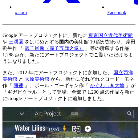
x.com
Facebook
Google アートプロジェクトに、新たに
東京国立近代美術館
や
三渓園
をはじめとする国内の美術館 19 館が加わり、岸田
劉生作 「
麗子肖像（麗子五歳之像）
」等の所蔵する作品
1,288 点が、新たにアートプロジェクトでご覧いただけるよ
うになりました。
また、2012 年にアートプロジェクトに参加した、
国立西洋
美術館
と
大原美術館
から、新たにそれぞれクロード・モネ
作「
睡蓮
」、ポール・ゴーギャン作「
かぐわしき大地
」が
「ギガピクセル」として登場。全部で 1,290 点の作品を新た
にGoogle アートプロジェクトに追加しました。