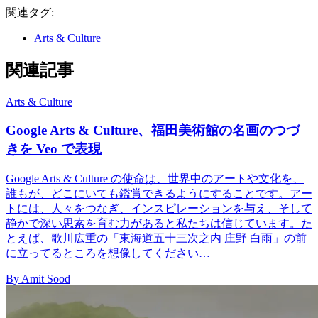
関連タグ:
Arts & Culture
関連記事
Arts & Culture
Google Arts & Culture、福田美術館の名画のつづ
きを Veo で表現
Google Arts & Culture の使命は、世界中のアートや文化を、
誰もが、どこにいても鑑賞できるようにすることです。アー
トには、人々をつなぎ、インスピレーションを与え、そして
静かで深い思索を育む力があると私たちは信じています。た
とえば、歌川広重の「東海道五十三次之内 庄野 白雨」の前
に立ってるところを想像してください…
By Amit Sood