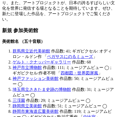
り、また、アートプロジェクトが、日本の誇るすばらしい文
化を世界に発信する場となることを期待しています。ぜひ、
新たに登場した作品を、アートプロジェクトでご覧くださ
い。
新規 参加美術館
美術館名 （五十音順）
群馬県立近代美術館
作品数: 41; ギガピクセル: オディ
ロン・ルドン作 「
ペガサスにのるミューズ
」
ゲルト・クナッパーギャラリー
作品数: 68
神戸市立博物館
作品数: 111; ミュージアムビュー ◯ ;
ギガピクセル:作者不明 「
四都図・世界図屏風
」
神戸ファッション美術館
作品数: 50; ミュージアムビュ
ー ◯
埼玉県立さきたま史跡の博物館
作品数: 31; ミュージア
ムビュー ◯
三渓園
作品数: 29; ミュージアムビュー ◯
静岡県立美術館
作品数: 51; ミュージアムビュー ◯
静岡市東海道広重美術館
作品数: 119; ミュージアムビ
ュー ◯ ; ギガピクセル: 歌川広重作 「
由比宿
」