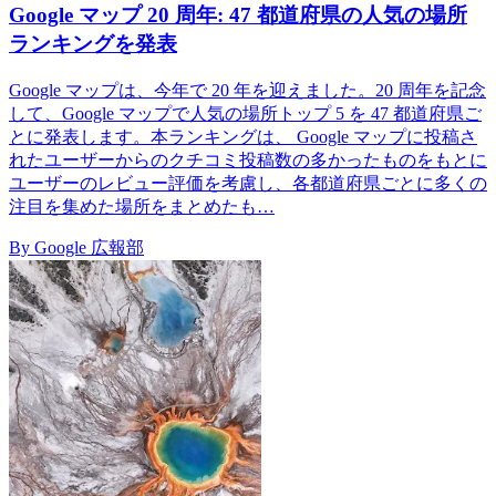
Google マップ 20 周年: 47 都道府県の人気の場所
ランキングを発表
Google マップは、今年で 20 年を迎えました。20 周年を記念
して、Google マップで人気の場所トップ 5 を 47 都道府県ご
とに発表します。本ランキングは、 Google マップに投稿さ
れたユーザーからのクチコミ投稿数の多かったものをもとに
ユーザーのレビュー評価を考慮し、各都道府県ごとに多くの
注目を集めた場所をまとめたも…
By Google 広報部