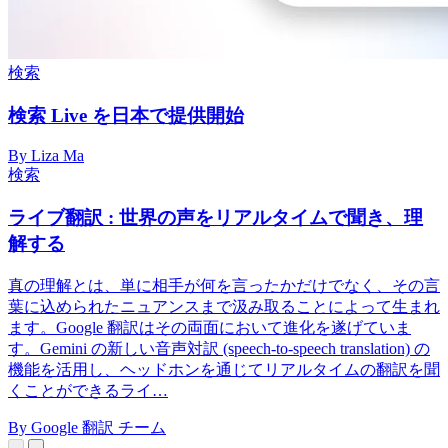
検索
検索 Live を日本で提供開始
By Liza Ma
検索
ライブ翻訳 : 世界の声をリアルタイムで聞き、理
解する
真の理解とは、単に相手が何を言ったかだけでなく、その言
葉に込められたニュアンスまで汲み取ることによって生まれ
ます。Google 翻訳はその両面において進化を遂げていま
す。Gemini の新しい音声対訳 (speech-to-speech translation) の
機能を活用し、ヘッドホンを通じてリアルタイムの翻訳を聞
くことができるライ…
By Google 翻訳 チーム