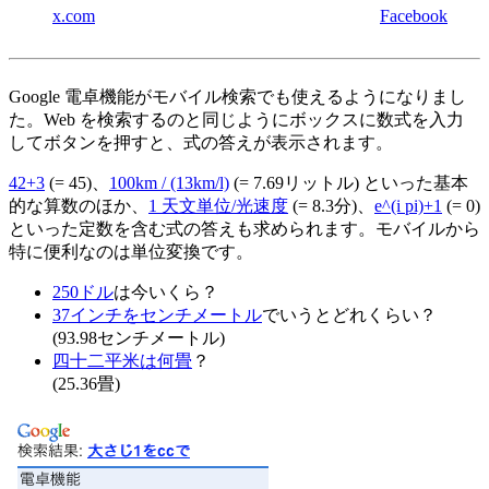
x.com
Facebook
Google 電卓機能がモバイル検索でも使えるようになりまし
た。Web を検索するのと同じようにボックスに数式を入力
してボタンを押すと、式の答えが表示されます。
42+3
(= 45)、
100km / (13km/l)
(= 7.69リットル) といった基本
的な算数のほか、
1 天文単位/光速度
(= 8.3分)、
e^(i pi)+1
(= 0)
といった定数を含む式の答えも求められます。モバイルから
特に便利なのは単位変換です。
250ドル
は今いくら？
37インチをセンチメートル
でいうとどれくらい？
(93.98センチメートル)
四十二平米は何畳
？
(25.36畳)