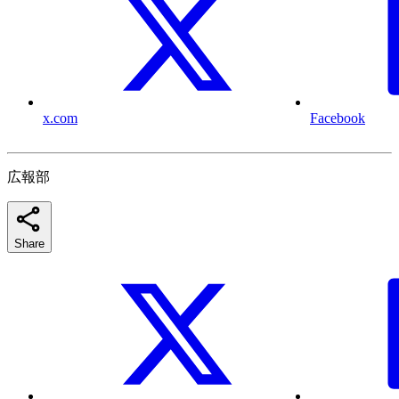
x.com
Facebook
広報部
Share